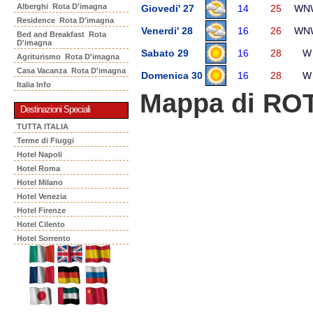
Alberghi Rota D'imagna
Giovedi' 27
14
25
WN
Residence Rota D'imagna
Venerdi' 28
16
26
WN
Bed and Breakfast Rota
D'imagna
Sabato 29
16
28
W
Agriturismo Rota D'imagna
Casa Vacanza Rota D'imagna
Domenica 30
16
28
W
Italia Info
Mappa di RO
Destinazioni Speciali
TUTTA ITALIA
Terme di Fiuggi
Hotel Napoli
Hotel Roma
Hotel Milano
Hotel Venezia
Hotel Firenze
Hotel Cilento
Hotel Sorrento