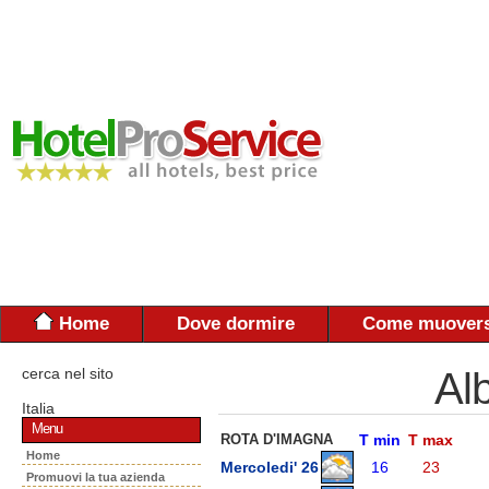
Home
Dove dormire
Come muovers
cerca nel sito
Al
Italia
Menu
ROTA D'IMAGNA
T min
T max
Home
Mercoledi' 26
16
23
Promuovi la tua azienda