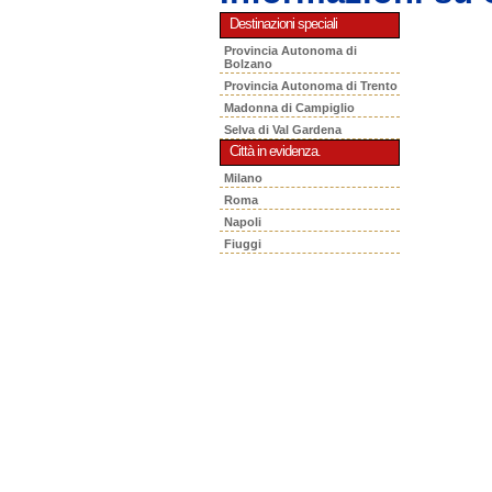
Destinazioni speciali
Provincia Autonoma di
Bolzano
Provincia Autonoma di Trento
Madonna di Campiglio
Selva di Val Gardena
Città in evidenza.
Milano
Roma
Napoli
Fiuggi