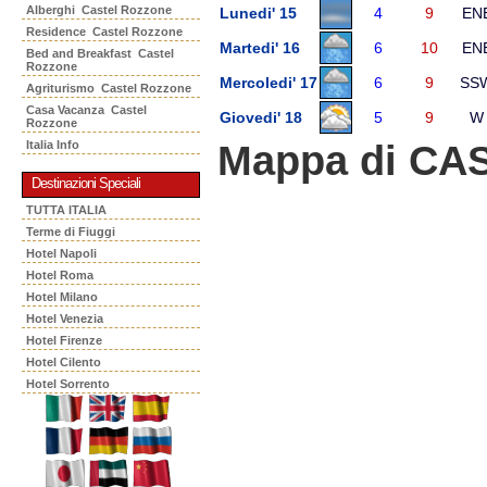
Alberghi Castel Rozzone
Lunedi' 15
4
9
EN
Residence Castel Rozzone
Martedi' 16
6
10
EN
Bed and Breakfast Castel
Rozzone
Mercoledi' 17
6
9
SS
Agriturismo Castel Rozzone
Casa Vacanza Castel
Giovedi' 18
5
9
W
Rozzone
Mappa di C
Italia Info
Destinazioni Speciali
TUTTA ITALIA
Terme di Fiuggi
Hotel Napoli
Hotel Roma
Hotel Milano
Hotel Venezia
Hotel Firenze
Hotel Cilento
Hotel Sorrento