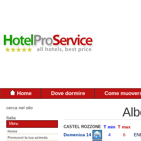
Home
Dove dormire
Come muovers
cerca nel sito
Alb
Italia
Menu
CASTEL ROZZONE
T min
T max
Home
Domenica 14
4
6
EN
Promuovi la tua azienda