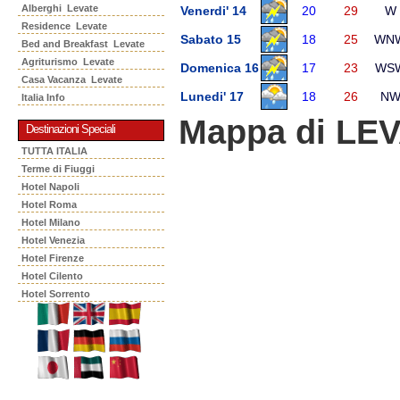
Alberghi Levate
Venerdi' 14
20
29
W
Residence Levate
Sabato 15
18
25
WN
Bed and Breakfast Levate
Agriturismo Levate
Domenica 16
17
23
WS
Casa Vacanza Levate
Lunedi' 17
18
26
N
Italia Info
Mappa di LE
Destinazioni Speciali
TUTTA ITALIA
Terme di Fiuggi
Hotel Napoli
Hotel Roma
Hotel Milano
Hotel Venezia
Hotel Firenze
Hotel Cilento
Hotel Sorrento