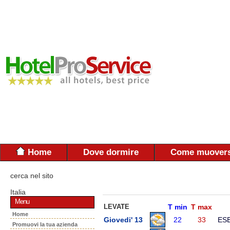
Home
Dove dormire
Come muovers
cerca nel sito
Italia
Menu
LEVATE
T min
T max
Home
Giovedi' 13
22
33
ES
Promuovi la tua azienda