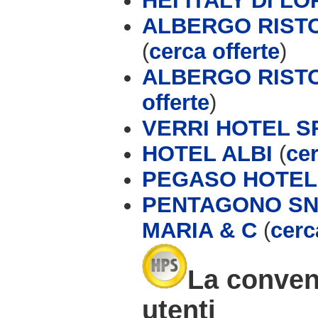
HEI ITALY DI L
ALBERGO RISTO
(
cerca offerte
)
ALBERGO RISTO
offerte
)
VERRI HOTEL S
HOTEL ALBI
(
cer
PEGASO HOTEL
PENTAGONO SN
MARIA & C
(
cerc
La conveni
utenti