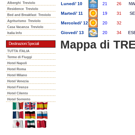
Alberghi Treviolo
Lunedi' 10
21
26
N
Residence Treviolo
Martedi' 11
19
31
SE
Bed and Breakfast Treviolo
Agriturismo Treviolo
Mercoledi' 12
20
32
Casa Vacanza Treviolo
Giovedi' 13
20
34
ES
Italia Info
Mappa di TR
Destinazioni Speciali
TUTTA ITALIA
Terme di Fiuggi
Hotel Napoli
Hotel Roma
Hotel Milano
Hotel Venezia
Hotel Firenze
Hotel Cilento
Hotel Sorrento