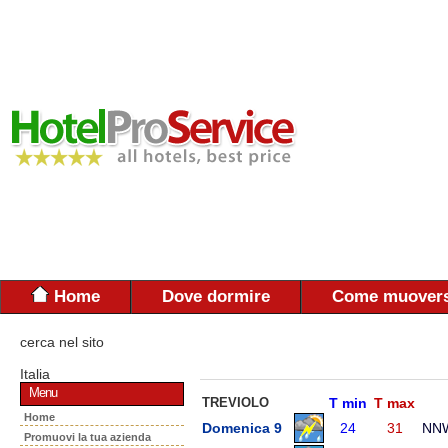
Home
Dove dormire
Come muovers
cerca nel sito
Italia
Menu
TREVIOLO
T min
T max
Home
Domenica 9
24
31
NN
Promuovi la tua azienda