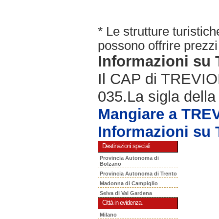
* Le strutture turisti
possono offrire prezzi 
Informazioni s
Il CAP di TREVIOL
035.La sigla della
Mangiare a TRE
Informazioni s
Destinazioni speciali
Provincia Autonoma di
Bolzano
Provincia Autonoma di Trento
Madonna di Campiglio
Selva di Val Gardena
Città in evidenza.
Milano