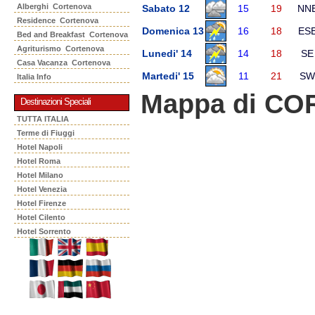
Alberghi Cortenova
Sabato 12
15
19
NN
Residence Cortenova
Domenica 13
16
18
ES
Bed and Breakfast Cortenova
Agriturismo Cortenova
Lunedi' 14
14
18
SE
Casa Vacanza Cortenova
Martedi' 15
11
21
SW
Italia Info
Mappa di C
Destinazioni Speciali
TUTTA ITALIA
Terme di Fiuggi
Hotel Napoli
Hotel Roma
Hotel Milano
Hotel Venezia
Hotel Firenze
Hotel Cilento
Hotel Sorrento