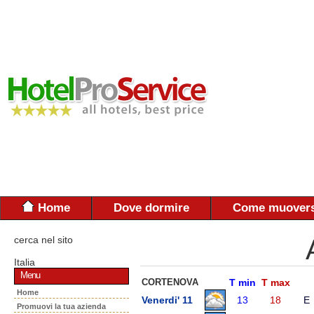
Home
Dove dormire
Come muovers
cerca nel sito
Italia
Menu
CORTENOVA
T min
T max
Home
Venerdi' 11
13
18
E
Promuovi la tua azienda