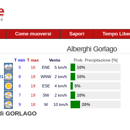
Come muoversi
Sapori
Tempo Libe
Alberghi Gorlago
T min
T max
Vento
Prob. Precipitazione [%]
5
16
ENE
5 km/h
10%
21
8
18
WNW
2 km/h
10%
6
19
ESE
4 km/h
5%
7
19
SW
2 km/h
10%
9
18
W
10 km/h
20%
di GORLAGO