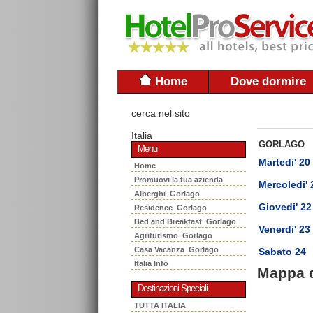
Home
Dove dormire
cerca nel sito
Italia
GORLAGO
Menu
Martedi' 20
Home
Promuovi la tua azienda
Mercoledi' 
Alberghi Gorlago
Giovedi' 22
Residence Gorlago
Bed and Breakfast Gorlago
Venerdi' 23
Agriturismo Gorlago
Casa Vacanza Gorlago
Sabato 24
Italia Info
Mappa 
Destinazioni Speciali
TUTTA ITALIA