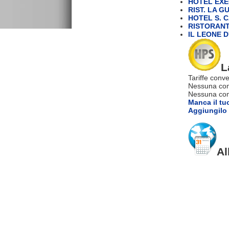
HOTEL EXEC
RIST. LA G
HOTEL S. 
RISTORANT
IL LEONE 
L
Tariffe conve
Nessuna com
Nessuna comm
Manca il tu
Aggiungilo 
Al