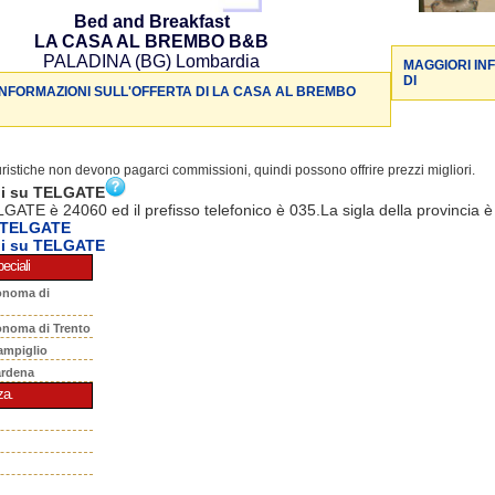
Bed and Breakfast
LA CASA AL BREMBO B&B
PALADINA (BG) Lombardia
MAGGIORI IN
DI
INFORMAZIONI SULL'OFFERTA DI LA CASA AL BREMBO
turistiche non devono pagarci commissioni, quindi possono offrire prezzi migliori.
ni su TELGATE
LGATE è 24060 ed il prefisso telefonico è 035.La sigla della provincia 
 TELGATE
ni su TELGATE
eciali
onoma di
onoma di Trento
ampiglio
ardena
za.