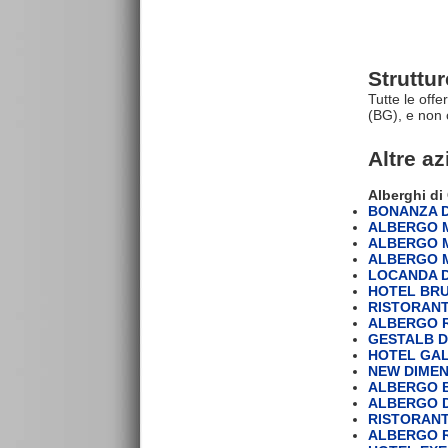
Struttu
Tutte le off
(BG), e non 
Altre a
Alberghi di
BONANZA DI
ALBERGO 
ALBERGO M
ALBERGO M
LOCANDA D
HOTEL BRUX
RISTORAN
ALBERGO R
GESTALB DI
HOTEL GAL
NEW DIMENS
ALBERGO B
ALBERGO D
RISTORAN
ALBERGO R