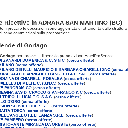
re Ricettive in ADRARA SAN MARTINO (BG)
erte, i prezzi e le descrizioni sono aggiornate direttamente dalle stru
ci sono commissioni sulla prenotazione.
ziende di
Gorlago
 Gorlago
non provvisti di servizio prenotazione HotelProService
 ZANARDI DOMENICA & C. S.N.C.
(
cerca offerte
)
MILANO
(
cerca offerte
)
ILANO DEI F.LLI MAURIZIO E BARBARA CHIARELLI SNC
(
cerca of
IRALAGO DI ARRIGHETTI ANGELO & C. SNC
(
cerca offerte
)
OMINA DI CHIARELLI ROSALBA
(
cerca offerte
)
ELLES DI MELI E C. (S.N.C.)
(
cerca offerte
)
TE PANORAMICO
(
cerca offerte
)
EGINA SAS DI CRACCO GIANFRANCO & C
(
cerca offerte
)
 TRIPOLI LUCIA E C. S.A.S.
(
cerca offerte
)
LO D'ORO
(
cerca offerte
)
ION SERVICE DUE S.R.L.
(
cerca offerte
)
AITA TOSCA
(
cerca offerte
)
ELL'ANGELO F.LLI LANZA S.R.L.
(
cerca offerte
)
TE PAMPERO
(
cerca offerte
)
ISTORANTE MIRANDA DA ORESTE
(
cerca offerte
)