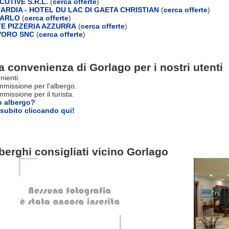
UTIVE S.R.L.
(
cerca offerte
)
UARDIA - HOTEL DU LAC DI GAETA CHRISTIAN
(
cerca offerte
)
CARLO
(
cerca offerte
)
E PIZZERIA AZZURRA
(
cerca offerte
)
D'ORO SNC
(
cerca offerte
)
a convenienza di Gorlago per i nostri utenti
nienti.
missione per l'albergo.
issione per il turista.
o albergo?
subito cliccando qui!
berghi consigliati vicino Gorlago