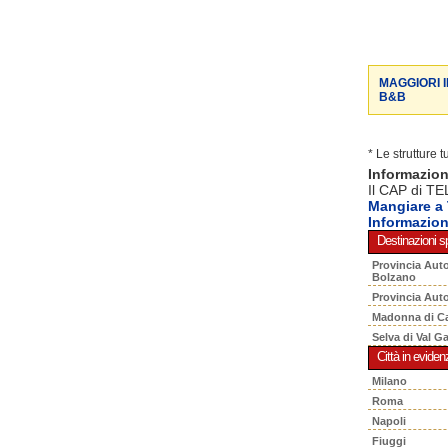
MAGGIORI 
B&B
* Le strutture 
Informazio
Il CAP di TE
Mangiare a
Informazio
Destinazioni sp
Provincia Aut
Bolzano
Provincia Aut
Madonna di C
Selva di Val G
Città in eviden
Milano
Roma
Napoli
Fiuggi