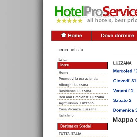
Home
Dove dormire
cerca nel sito
Italia
LUZZANA
Menu
Mercoledi' 
Home
Promuovi la tua azienda
Giovedi' 31
Alberghi Luzzana
Venerdi' 1
Residence Luzzana
Bed and Breakfast Luzzana
Sabato 2
Agriturismo Luzzana
Casa Vacanza Luzzana
Domenica 
Italia Info
Mappa 
Destinazioni Speciali
TUTTA ITALIA