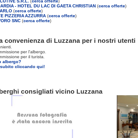
UTIVE S.R.L.
(
cerca offerte
)
UARDIA - HOTEL DU LAC DI GAETA CHRISTIAN
(
cerca offerte
)
CARLO
(
cerca offerte
)
E PIZZERIA AZZURRA
(
cerca offerte
)
D'ORO SNC
(
cerca offerte
)
a convenienza di Luzzana per i nostri utenti
nienti.
missione per l'albergo.
issione per il turista.
o albergo?
subito cliccando qui!
berghi consigliati vicino Luzzana