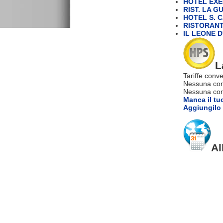
HOTEL EXEC
RIST. LA G
HOTEL S. 
RISTORANT
IL LEONE 
L
Tariffe conve
Nessuna com
Nessuna comm
Manca il tu
Aggiungilo 
Al