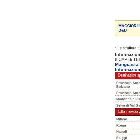
MAGGIORI 
B&B
* Le strutture 
Informazio
Il CAP di TE
Mangiare a
Informazio
Destinazioni sp
Provincia Aut
Bolzano
Provincia Aut
Madonna di C
Selva di Val G
Città in eviden
Milano
Roma
Napoli
Fiuggi