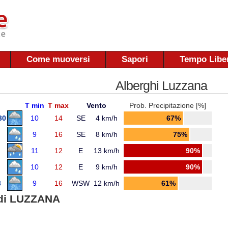
Come muoversi
Sapori
Tempo Libe
Alberghi Luzzana
T min
T max
Vento
Prob. Precipitazione [%]
30
10
14
SE
4 km/h
67%
9
16
SE
8 km/h
75%
11
12
E
13 km/h
90%
10
12
E
9 km/h
90%
3
9
16
WSW
12 km/h
61%
di LUZZANA