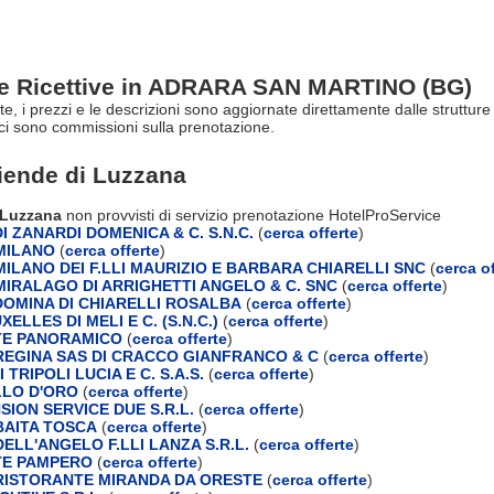
re Ricettive in ADRARA SAN MARTINO (BG)
erte, i prezzi e le descrizioni sono aggiornate direttamente dalle stru
ci sono commissioni sulla prenotazione.
ziende di
Luzzana
i Luzzana
non provvisti di servizio prenotazione HotelProService
 ZANARDI DOMENICA & C. S.N.C.
(
cerca offerte
)
MILANO
(
cerca offerte
)
ILANO DEI F.LLI MAURIZIO E BARBARA CHIARELLI SNC
(
cerca of
IRALAGO DI ARRIGHETTI ANGELO & C. SNC
(
cerca offerte
)
OMINA DI CHIARELLI ROSALBA
(
cerca offerte
)
ELLES DI MELI E C. (S.N.C.)
(
cerca offerte
)
TE PANORAMICO
(
cerca offerte
)
EGINA SAS DI CRACCO GIANFRANCO & C
(
cerca offerte
)
 TRIPOLI LUCIA E C. S.A.S.
(
cerca offerte
)
LO D'ORO
(
cerca offerte
)
ION SERVICE DUE S.R.L.
(
cerca offerte
)
AITA TOSCA
(
cerca offerte
)
ELL'ANGELO F.LLI LANZA S.R.L.
(
cerca offerte
)
TE PAMPERO
(
cerca offerte
)
ISTORANTE MIRANDA DA ORESTE
(
cerca offerte
)