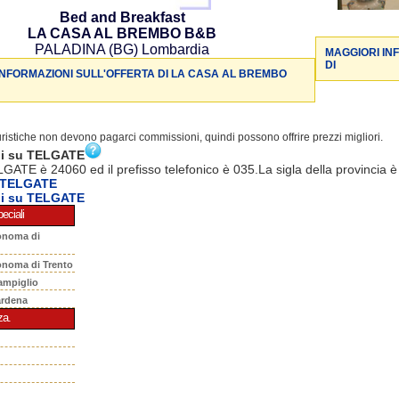
Bed and Breakfast
LA CASA AL BREMBO B&B
PALADINA (BG) Lombardia
MAGGIORI IN
DI
INFORMAZIONI SULL'OFFERTA DI LA CASA AL BREMBO
turistiche non devono pagarci commissioni, quindi possono offrire prezzi migliori.
ni su TELGATE
LGATE è 24060 ed il prefisso telefonico è 035.La sigla della provincia 
 TELGATE
ni su TELGATE
eciali
onoma di
onoma di Trento
ampiglio
ardena
za.