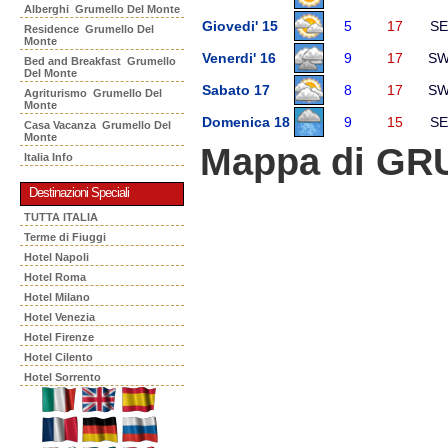
Alberghi Grumello Del Monte
Giovedi' 15
5
17
SE
Residence Grumello Del
Monte
Venerdi' 16
9
17
S
Bed and Breakfast Grumello
Del Monte
Sabato 17
8
17
S
Agriturismo Grumello Del
Monte
Domenica 18
9
15
SE
Casa Vacanza Grumello Del
Monte
Mappa di G
Italia Info
Destinazioni Speciali
TUTTA ITALIA
Terme di Fiuggi
Hotel Napoli
Hotel Roma
Hotel Milano
Hotel Venezia
Hotel Firenze
Hotel Cilento
Hotel Sorrento