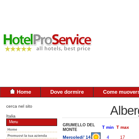
Home
Dove dormire
Come muovers
cerca nel sito
Alber
Italia
Menu
GRUMELLO DEL
T min
T max
MONTE
Home
Promuovi la tua azienda
Mercoledi' 14
4
17