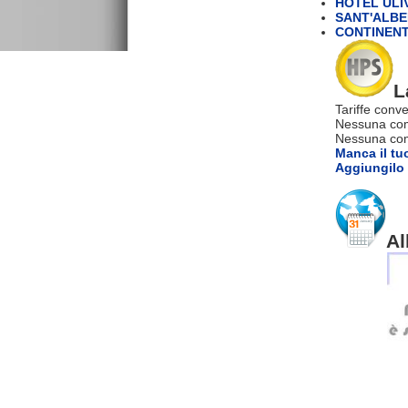
HOTEL ULIV
SANT'ALBER
CONTINENT
L
Tariffe conve
Nessuna com
Nessuna comm
Manca il tu
Aggiungilo 
Al