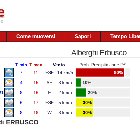
Come muoversi
Sapori
Tempo Libe
Alberghi Erbusco
T min
T max
Vento
Prob. Precipitazione [%]
7
11
ESE
14 km/h
90%
4
15
SE
3 km/h
10%
21
8
16
E
2 km/h
20%
6
17
ESE
5 km/h
30%
8
18
W
3 km/h
30%
di ERBUSCO