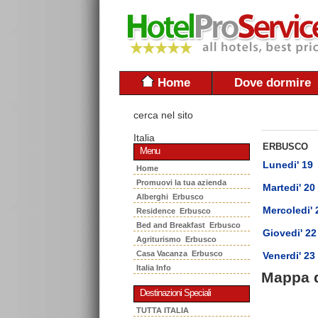
Home
Dove dormire
cerca nel sito
Italia
ERBUSCO
Menu
Lunedi' 19
Home
Promuovi la tua azienda
Martedi' 20
Alberghi Erbusco
Mercoledi' 
Residence Erbusco
Bed and Breakfast Erbusco
Giovedi' 22
Agriturismo Erbusco
Casa Vacanza Erbusco
Venerdi' 23
Italia Info
Mappa 
Destinazioni Speciali
TUTTA ITALIA