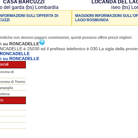
CASA BARCUZZI
LOCANDA DEL LA
o del garda (bs) Lombardia
iseo (bs) L
INFORMAZIONI SULL'OFFERTA DI
MAGGIORI INFORMAZIONI SULL'O
CUZZI
LAGO ROSMUNDA
turistiche non devono pagarci commissioni, quindi possono offrire prezzi migliori.
ni su RONCADELLE
NCADELLE è 25030 ed il prefisso telefonico è 030.La sigla della provin
a RONCADELLE
ni su RONCADELLE
eciali
onoma di
onoma di Trento
ampiglio
ardena
za.