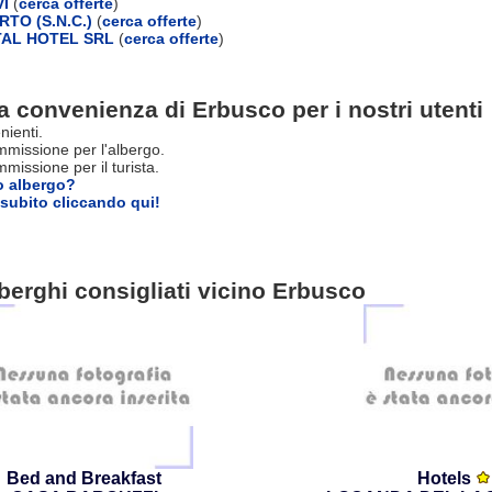
I
(
cerca offerte
)
TO (S.N.C.)
(
cerca offerte
)
AL HOTEL SRL
(
cerca offerte
)
a convenienza di Erbusco per i nostri utenti
nienti.
missione per l'albergo.
issione per il turista.
o albergo?
subito cliccando qui!
berghi consigliati vicino Erbusco
Bed and Breakfast
Hotels