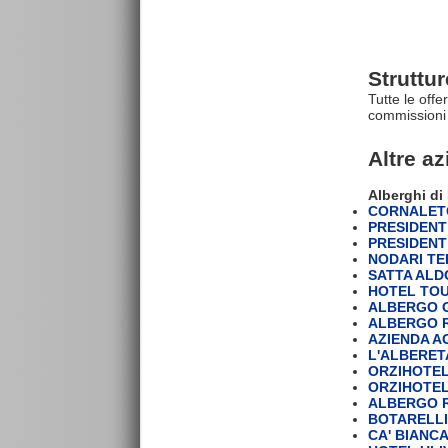
Struttu
Tutte le offe
commissioni 
Altre a
Alberghi d
CORNALETO
PRESIDENT 
PRESIDENT
NODARI TE
SATTA ALD
HOTEL TOU
ALBERGO 
ALBERGO R
AZIENDA A
L'ALBERET
ORZIHOTE
ORZIHOTEL
ALBERGO R
BOTARELLI 
CA' BIANCA