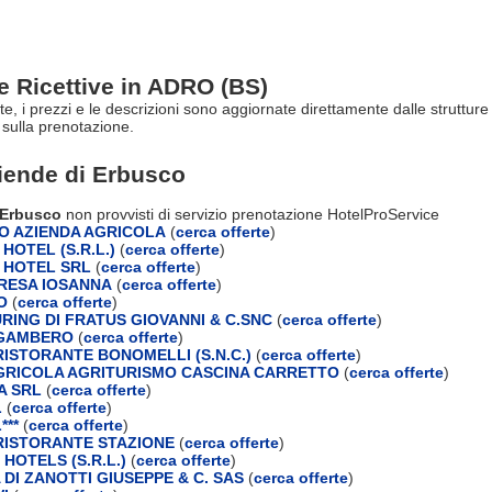
re Ricettive in ADRO (BS)
rte, i prezzi e le descrizioni sono aggiornate direttamente dalle struttur
sulla prenotazione.
ziende di
Erbusco
i Erbusco
non provvisti di servizio prenotazione HotelProService
 AZIENDA AGRICOLA
(
cerca offerte
)
HOTEL (S.R.L.)
(
cerca offerte
)
 HOTEL SRL
(
cerca offerte
)
RESA IOSANNA
(
cerca offerte
)
O
(
cerca offerte
)
RING DI FRATUS GIOVANNI & C.SNC
(
cerca offerte
)
GAMBERO
(
cerca offerte
)
ISTORANTE BONOMELLI (S.N.C.)
(
cerca offerte
)
GRICOLA AGRITURISMO CASCINA CARRETTO
(
cerca offerte
)
A SRL
(
cerca offerte
)
L
(
cerca offerte
)
***
(
cerca offerte
)
ISTORANTE STAZIONE
(
cerca offerte
)
HOTELS (S.R.L.)
(
cerca offerte
)
 DI ZANOTTI GIUSEPPE & C. SAS
(
cerca offerte
)