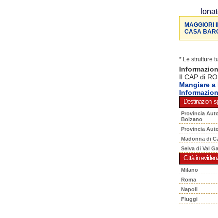
lonat
MAGGIORI 
CASA BAR
* Le strutture 
Informazio
Il CAP di RO
Mangiare 
Informazio
Destinazioni sp
Provincia Aut
Bolzano
Provincia Aut
Madonna di C
Selva di Val G
Città in eviden
Milano
Roma
Napoli
Fiuggi