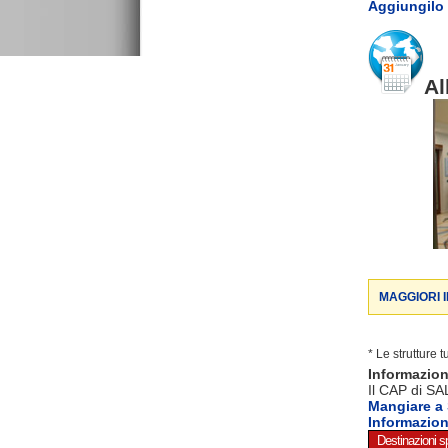
Aggiungilo 
Al
MAGGIORI 
* Le strutture 
Informazio
Il CAP di SA
Mangiare a
Informazio
Destinazioni sp