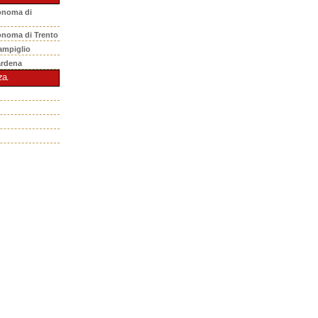
onoma di
onoma di Trento
ampiglio
ardena
za.