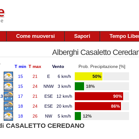
Come muoversi
Sapori
Tempo Libe
Alberghi Casaletto Cereda
O
T min
T max
Vento
Prob. Precipitazione [%]
15
21
E
6 km/h
50%
15
24
NNW
3 km/h
18%
13
17
21
ESE
12 km/h
90%
18
24
ESE
20 km/h
86%
18
26
NW
5 km/h
12%
di CASALETTO CEREDANO