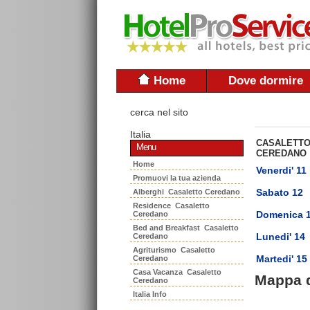
Home
Dove dormire
cerca nel sito
Italia
CASALETT
Menu
CEREDANO
Home
Venerdi' 11
Promuovi la tua azienda
Sabato 12
Alberghi Casaletto Ceredano
Residence Casaletto
Domenica 
Ceredano
Bed and Breakfast Casaletto
Lunedi' 14
Ceredano
Agriturismo Casaletto
Martedi' 15
Ceredano
Casa Vacanza Casaletto
Mappa 
Ceredano
Italia Info