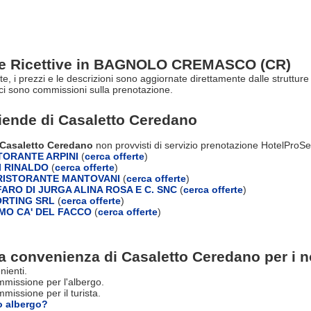
re Ricettive in BAGNOLO CREMASCO (CR)
erte, i prezzi e le descrizioni sono aggiornate direttamente dalle str
ci sono commissioni sulla prenotazione.
ziende di
Casaletto Ceredano
 Casaletto Ceredano
non provvisti di servizio prenotazione HotelProSe
TORANTE ARPINI
(
cerca offerte
)
 RINALDO
(
cerca offerte
)
RISTORANTE MANTOVANI
(
cerca offerte
)
ARO DI JURGA ALINA ROSA E C. SNC
(
cerca offerte
)
RTING SRL
(
cerca offerte
)
MO CA' DEL FACCO
(
cerca offerte
)
a convenienza di Casaletto Ceredano per i no
nienti.
missione per l'albergo.
issione per il turista.
o albergo?