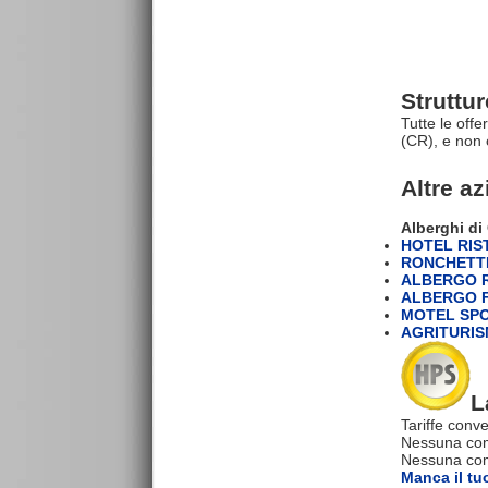
Struttu
Tutte le off
(CR), e non 
Altre a
Alberghi di
HOTEL RIS
RONCHETTI
ALBERGO 
ALBERGO F
MOTEL SPO
AGRITURIS
L
Tariffe conve
Nessuna com
Nessuna comm
Manca il tu