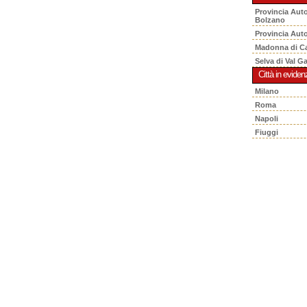
Provincia Aut
Bolzano
Provincia Aut
Madonna di C
Selva di Val G
Città in eviden
Milano
Roma
Napoli
Fiuggi