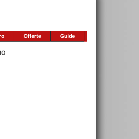
ro
Offerte
Guide
no