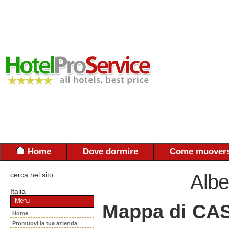
Home
Dove dormire
Come muovers
cerca nel sito
Albe
Italia
Menu
Mappa di C
Home
Promuovi la tua azienda