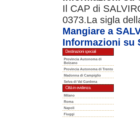
Il CAP di SALVIRO
0373.La sigla dell
Mangiare a SAL
Informazioni s
Destinazioni speciali
Provincia Autonoma di
Bolzano
Provincia Autonoma di Trento
Madonna di Campiglio
Selva di Val Gardena
Città in evidenza.
Milano
Roma
Napoli
Fiuggi