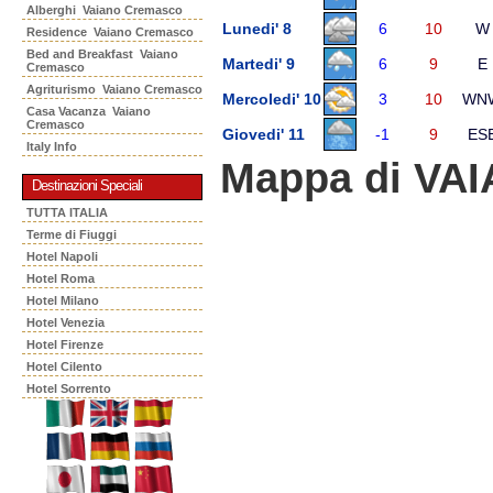
Alberghi Vaiano Cremasco
Lunedi' 8
6
10
W
Residence Vaiano Cremasco
Bed and Breakfast Vaiano
Martedi' 9
6
9
E
Cremasco
Agriturismo Vaiano Cremasco
Mercoledi' 10
3
10
WN
Casa Vacanza Vaiano
Cremasco
Giovedi' 11
-1
9
ES
Italy Info
Mappa di V
Destinazioni Speciali
TUTTA ITALIA
Terme di Fiuggi
Hotel Napoli
Hotel Roma
Hotel Milano
Hotel Venezia
Hotel Firenze
Hotel Cilento
Hotel Sorrento