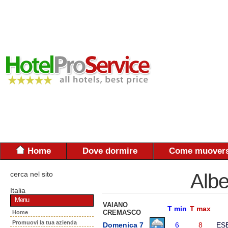
Home
Dove dormire
Come muovers
cerca nel sito
Albe
Italia
Menu
VAIANO
T min
T max
CREMASCO
Home
Promuovi la tua azienda
Domenica 7
6
8
ES