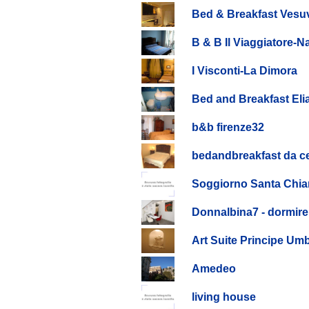
Bed & Breakfast Vesuv
B & B Il Viaggiatore-N
I Visconti-La Dimora
Bed and Breakfast Eli
b&b firenze32
bedandbreakfast da ce
Soggiorno Santa Chia
Donnalbina7 - dormire
Art Suite Principe Um
Amedeo
living house