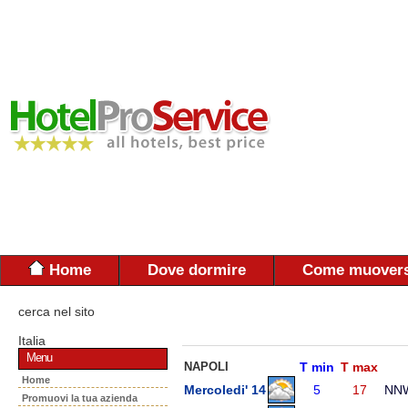
Home
Dove dormire
Come muovers
cerca nel sito
Italia
Menu
NAPOLI
T min
T max
Home
Mercoledi' 14
5
17
NN
Promuovi la tua azienda