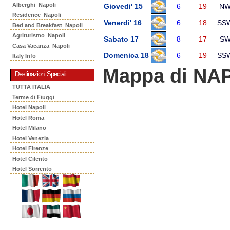
Alberghi Napoli
Giovedi' 15
6
19
N
Residence Napoli
Venerdi' 16
6
18
SS
Bed and Breakfast Napoli
Agriturismo Napoli
Sabato 17
8
17
S
Casa Vacanza Napoli
Domenica 18
6
19
SS
Italy Info
Mappa di NA
Destinazioni Speciali
TUTTA ITALIA
Terme di Fiuggi
Hotel Napoli
Hotel Roma
Hotel Milano
Hotel Venezia
Hotel Firenze
Hotel Cilento
Hotel Sorrento