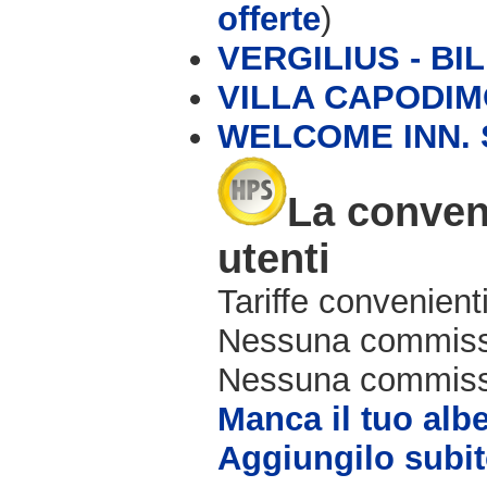
offerte
)
VERGILIUS - BIL
VILLA CAPODI
WELCOME INN. 
La conveni
utenti
Tariffe convenienti
Nessuna commissi
Nessuna commissio
Manca il tuo alb
Aggiungilo subit