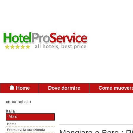
Home
Dove dormire
Come muovers
cerca nel sito
Italia
Menu
Home
Promuovi la tua azienda
Mangiare e Bere : R