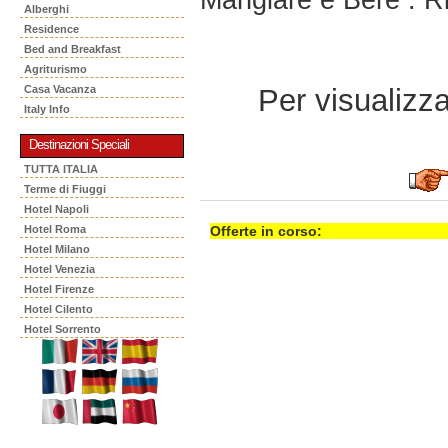
Alberghi
Residence
Bed and Breakfast
Agriturismo
Per visualizzar
Casa Vacanza
Italy Info
Destinazioni Speciali
TUTTA ITALIA
Terme di Fiuggi
Hotel Napoli
Hotel Roma
Offerte in corso:
Hotel Milano
Hotel Venezia
Hotel Firenze
Hotel Cilento
Hotel Sorrento