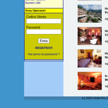
Numeri Utili
Ho
Area Operatori
Po
Codice Utente
ag
Password
Ho
Ci
ag
REGISTRATI
Ho
Hai perso la password ?
Na
ag
lo
M
ag
(c) 2004 Hotel Pro