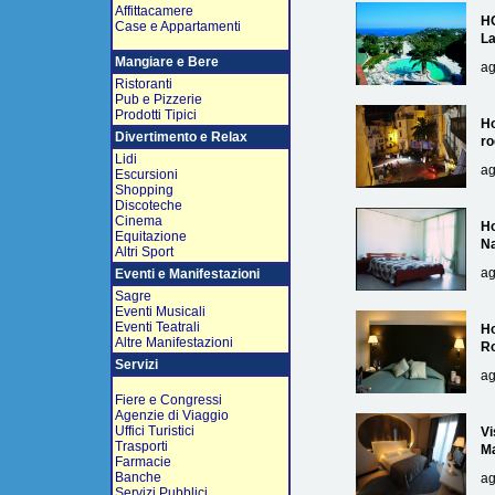
Affittacamere
H
Case e Appartamenti
L
Mangiare e Bere
ag
Ristoranti
Pub e Pizzerie
Prodotti Tipici
Ho
Divertimento e Relax
ro
Lidi
ag
Escursioni
Shopping
Discoteche
Cinema
Ho
Equitazione
Na
Altri Sport
ag
Eventi e Manifestazioni
Sagre
Eventi Musicali
Eventi Teatrali
Ho
Altre Manifestazioni
R
Servizi
ag
Fiere e Congressi
Agenzie di Viaggio
Uffici Turistici
Vi
Trasporti
Ma
Farmacie
Banche
ag
Servizi Pubblici