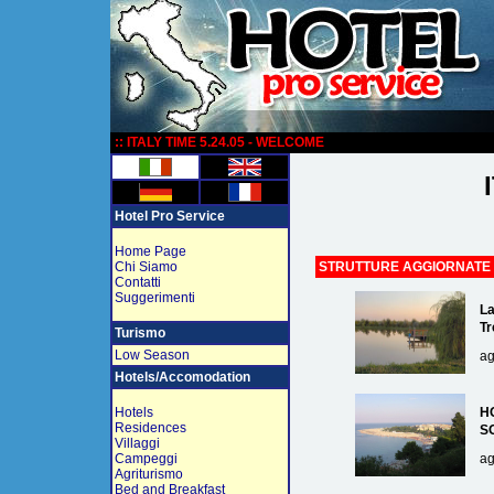
:
:: ITALY TIME 5.24.05 - WELCOME
Hotel Pro Service
Home Page
Chi Siamo
STRUTTURE AGGIORNATE
Contatti
Suggerimenti
La
Tr
Turismo
Low Season
ag
Hotels/Accomodation
Hotels
H
Residences
S
Villaggi
Campeggi
ag
Agriturismo
Bed and Breakfast