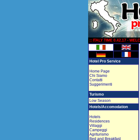
:
:: ITALY TIME 0.42.17 - WE
Hotel Pro Service
Home Page
Chi Siamo
Contatti
Suggerimenti
Turismo
Low Season
Hotels/Accomodation
Hotels
Residences
Villaggi
Campeggi
Agriturismo
Bed and Breakfast