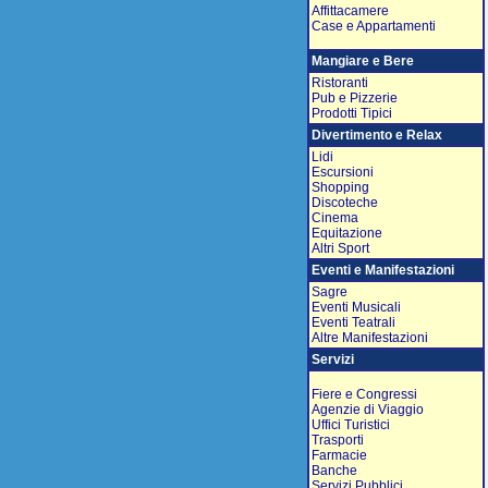
Affittacamere
Case e Appartamenti
Mangiare e Bere
Ristoranti
Pub e Pizzerie
Prodotti Tipici
Divertimento e Relax
Lidi
Escursioni
Shopping
Discoteche
Cinema
Equitazione
Altri Sport
Eventi e Manifestazioni
Sagre
Eventi Musicali
Eventi Teatrali
Altre Manifestazioni
Servizi
Fiere e Congressi
Agenzie di Viaggio
Uffici Turistici
Trasporti
Farmacie
Banche
Servizi Pubblici