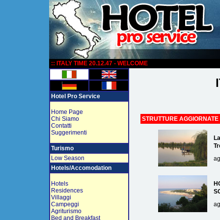
:
:: ITALY TIME 20.12.47 - WELCOME
Hotel Pro Service
Home Page
Chi Siamo
STRUTTURE AGGIORNATE
Contatti
Suggerimenti
La
Tr
Turismo
Low Season
ag
Hotels/Accomodation
Hotels
H
Residences
S
Villaggi
Campeggi
ag
Agriturismo
Bed and Breakfast