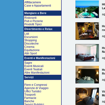
Affittacamere
H
Case e Appartamenti
L
Mangiare e Bere
ag
Ristoranti
Pub e Pizzerie
Prodotti Tipici
Ho
Divertimento e Relax
ro
Lidi
ag
Escursioni
Shopping
Discoteche
Cinema
Ho
Equitazione
Na
Altri Sport
ag
Eventi e Manifestazioni
Sagre
Eventi Musicali
Eventi Teatrali
Ho
Altre Manifestazioni
R
Servizi
ag
Fiere e Congressi
Agenzie di Viaggio
Uffici Turistici
Vi
Trasporti
Ma
Farmacie
Banche
ag
Servizi Pubblici