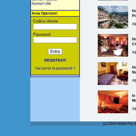
Numeri Utili
Ho
Area Operatori
Po
Codice Utente
ag
Password
Ho
Ci
ag
REGISTRATI
Ho
Hai perso la password ?
Na
ag
lo
M
ag
(c) 2004 Hotel Pro