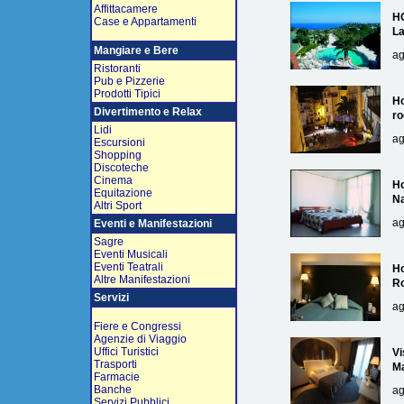
Affittacamere
H
Case e Appartamenti
L
Mangiare e Bere
ag
Ristoranti
Pub e Pizzerie
Prodotti Tipici
Ho
Divertimento e Relax
ro
Lidi
ag
Escursioni
Shopping
Discoteche
Cinema
Ho
Equitazione
Na
Altri Sport
ag
Eventi e Manifestazioni
Sagre
Eventi Musicali
Eventi Teatrali
Ho
Altre Manifestazioni
R
Servizi
ag
Fiere e Congressi
Agenzie di Viaggio
Uffici Turistici
Vi
Trasporti
Ma
Farmacie
Banche
ag
Servizi Pubblici