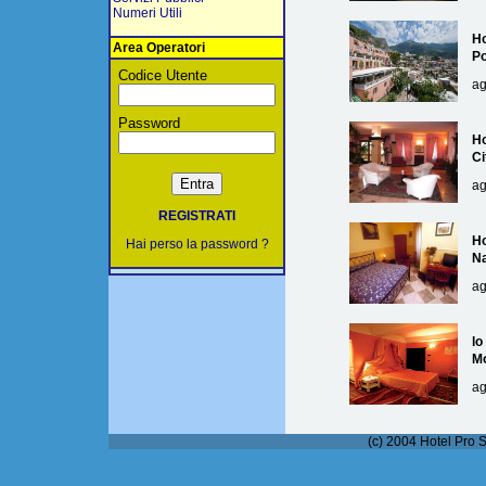
Numeri Utili
Ho
Area Operatori
Po
Codice Utente
ag
Password
Ho
Ci
ag
REGISTRATI
Ho
Hai perso la password ?
Na
ag
lo
M
ag
(c) 2004 Hotel Pro