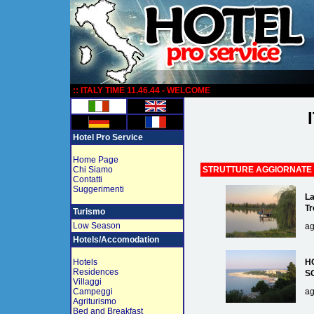
:
:: ITALY TIME 11.46.44 - WELCOME
Hotel Pro Service
Home Page
Chi Siamo
STRUTTURE AGGIORNATE
Contatti
Suggerimenti
La
Tr
Turismo
Low Season
ag
Hotels/Accomodation
Hotels
H
Residences
S
Villaggi
Campeggi
ag
Agriturismo
Bed and Breakfast