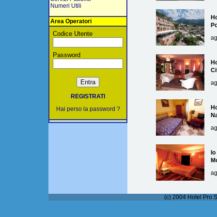
Numeri Utili
Ho
Area Operatori
Po
Codice Utente
ag
Password
Ho
Ci
ag
REGISTRATI
Ho
Hai perso la password ?
Na
ag
lo
M
ag
(c) 2004 Hotel Pro