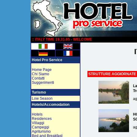
:
:: ITALY TIME 19.31.05 - WELCOME
Hotel Pro Service
Home Page
Chi Siamo
STRUTTURE AGGIORNATE
Contatti
Suggerimenti
La
Tr
Turismo
Low Season
ag
Hotels/Accomodation
Hotels
H
Residences
S
Villaggi
Campeggi
ag
Agriturismo
Bed and Breakfast