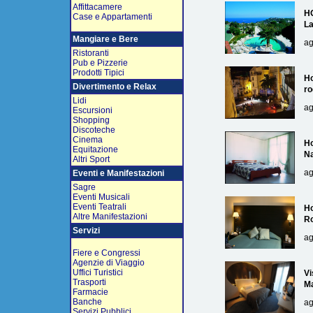
Affittacamere
H
Case e Appartamenti
L
Mangiare e Bere
ag
Ristoranti
Pub e Pizzerie
Prodotti Tipici
Ho
Divertimento e Relax
ro
Lidi
ag
Escursioni
Shopping
Discoteche
Cinema
Ho
Equitazione
Na
Altri Sport
ag
Eventi e Manifestazioni
Sagre
Eventi Musicali
Eventi Teatrali
Ho
Altre Manifestazioni
R
Servizi
ag
Fiere e Congressi
Agenzie di Viaggio
Uffici Turistici
Vi
Trasporti
Ma
Farmacie
Banche
ag
Servizi Pubblici