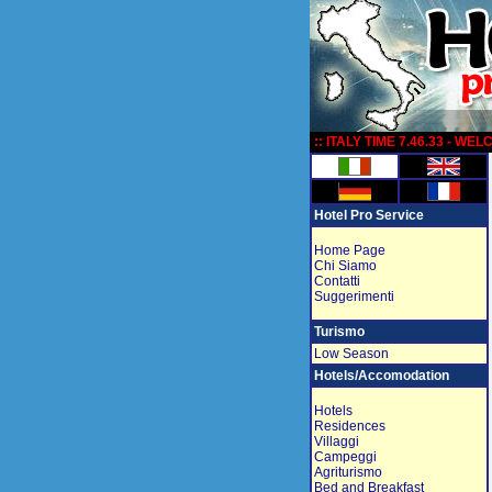
:
:: ITALY TIME 7.46.33 - WE
Hotel Pro Service
Home Page
Chi Siamo
Contatti
Suggerimenti
Turismo
Low Season
Hotels/Accomodation
Hotels
Residences
Villaggi
Campeggi
Agriturismo
Bed and Breakfast