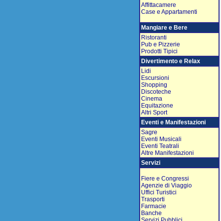
Affittacamere
Case e Appartamenti
Mangiare e Bere
Ristoranti
Pub e Pizzerie
Prodotti Tipici
Divertimento e Relax
Lidi
Escursioni
Shopping
Discoteche
Cinema
Equitazione
Altri Sport
Eventi e Manifestazioni
Sagre
Eventi Musicali
Eventi Teatrali
Altre Manifestazioni
Servizi
Fiere e Congressi
Agenzie di Viaggio
Uffici Turistici
Trasporti
Farmacie
Banche
Servizi Pubblici