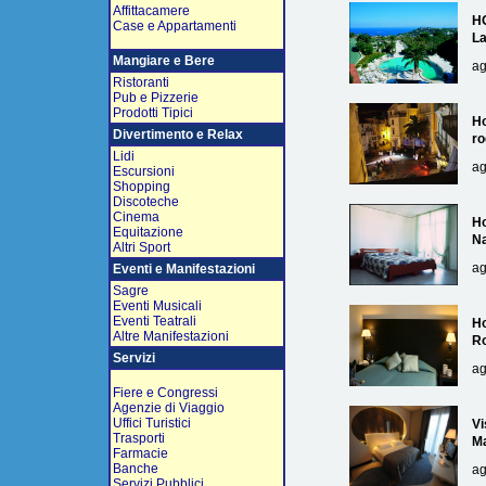
Affittacamere
H
Case e Appartamenti
L
Mangiare e Bere
ag
Ristoranti
Pub e Pizzerie
Prodotti Tipici
Ho
Divertimento e Relax
ro
Lidi
ag
Escursioni
Shopping
Discoteche
Cinema
Ho
Equitazione
Na
Altri Sport
ag
Eventi e Manifestazioni
Sagre
Eventi Musicali
Eventi Teatrali
Ho
Altre Manifestazioni
R
Servizi
ag
Fiere e Congressi
Agenzie di Viaggio
Uffici Turistici
Vi
Trasporti
Ma
Farmacie
Banche
ag
Servizi Pubblici