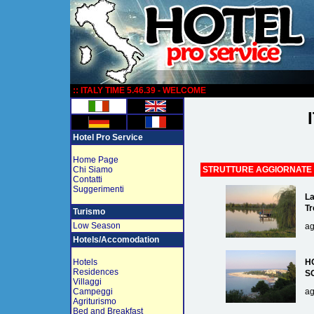
:
:: ITALY TIME 5.46.39 - WELCOME
Hotel Pro Service
Home Page
Chi Siamo
STRUTTURE AGGIORNATE
Contatti
Suggerimenti
La
Tr
Turismo
Low Season
ag
Hotels/Accomodation
Hotels
H
Residences
S
Villaggi
Campeggi
ag
Agriturismo
Bed and Breakfast