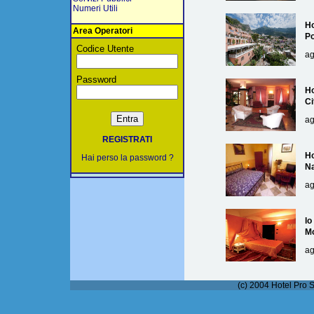
Numeri Utili
Ho
Area Operatori
Po
Codice Utente
ag
Password
Ho
Ci
ag
REGISTRATI
Ho
Hai perso la password ?
Na
ag
lo
M
ag
(c) 2004 Hotel Pro