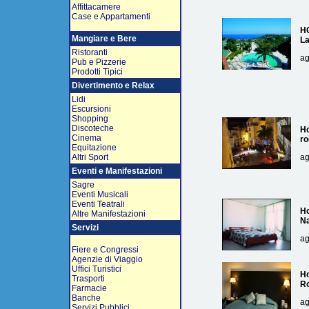
Affittacamere
Case e Appartamenti
H
Mangiare e Bere
L
Ristoranti
ag
Pub e Pizzerie
Prodotti Tipici
Divertimento e Relax
Lidi
Escursioni
Shopping
Discoteche
Ho
Cinema
ro
Equitazione
Altri Sport
ag
Eventi e Manifestazioni
Sagre
Eventi Musicali
Eventi Teatrali
Ho
Altre Manifestazioni
Na
Servizi
ag
Fiere e Congressi
Agenzie di Viaggio
Uffici Turistici
Ho
Trasporti
R
Farmacie
Banche
ag
Servizi Pubblici