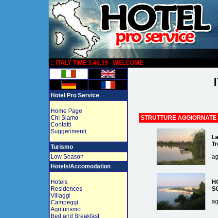
:
:: ITALY TIME 3.46.39 - WELCOME
Hotel Pro Service
Home Page
Chi Siamo
STRUTTURE AGGIORNATE
Contatti
Suggerimenti
La
Tr
Turismo
Low Season
ag
Hotels/Accomodation
Hotels
H
Residences
S
Villaggi
ag
Campeggi
Agriturismo
Bed and Breakfast