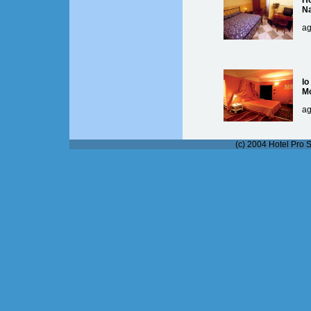
Ho
Na
ag
lo
M
ag
(c) 2004 Hotel Pro