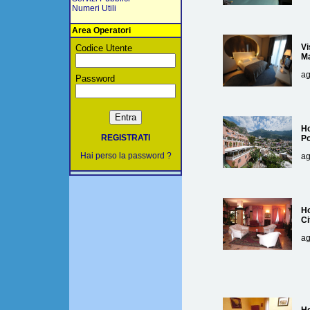
Numeri Utili
Area Operatori
Vi
Codice Utente
Ma
ag
Password
Ho
REGISTRATI
Po
Hai perso la password ?
ag
Ho
Ci
ag