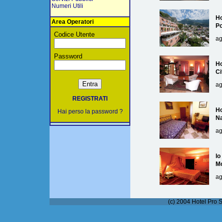
Numeri Utili
Ho
Area Operatori
Po
Codice Utente
ag
Password
Ho
Ci
ag
REGISTRATI
Ho
Hai perso la password ?
Na
ag
lo
M
ag
(c) 2004 Hotel Pro