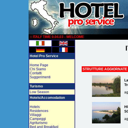
:
:: ITALY TIME 0.04.03 - WELCOME
Hotel Pro Service
Home Page
Chi Siamo
STRUTTURE AGGIORNATE
Contatti
Suggerimenti
La
Tr
Turismo
Low Season
ag
Hotels/Accomodation
Hotels
H
Residences
S
Villaggi
Campeggi
ag
Agriturismo
Bed and Breakfast