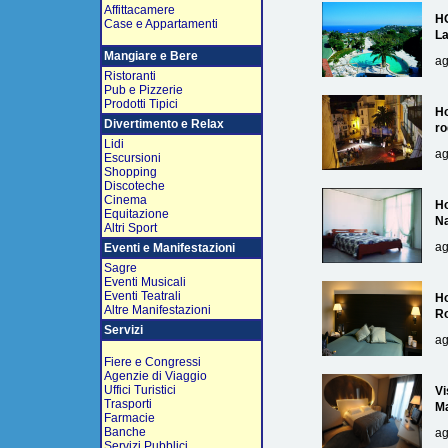
Affittacamere
H
Case e Appartamenti
L
Mangiare e Bere
ag
Ristoranti
Pub e Pizzerie
Prodotti Tipici
Ho
Divertimento e Relax
ro
Lidi
ag
Escursioni
Shopping
Discoteche
Cinema
Ho
Equitazione
Na
Altri Sport
ag
Eventi e Manifestazioni
Sagre
Eventi Musicali
Eventi Teatrali
Ho
Altre Manifestazioni
R
Servizi
ag
Fiere e Congressi
Agenzie di Viaggio
Uffici Turistici
Vi
Trasporti
Ma
Farmacie
Banche
ag
Servizi Pubblici