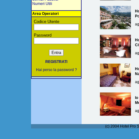
Numeri Utili
Ho
Area Operatori
Po
Codice Utente
ag
Password
Ho
Ci
ag
REGISTRATI
Ho
Hai perso la password ?
Na
ag
lo
M
ag
(c) 2004 Hotel Pro