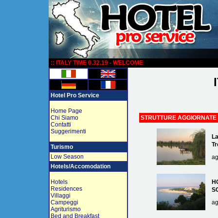
:
:: ITALY TIME 0.32.19 - WELCOME
Hotel Pro Service
Home Page
Chi Siamo
STRUTTURE AGGIORNATE
Contatti
Suggerimenti
La
Tr
Turismo
Low Season
ag
Hotels/Accomodation
Hotels
H
Residences
S
Villaggi
Campeggi
ag
Agriturismo
Bed and Breakfast