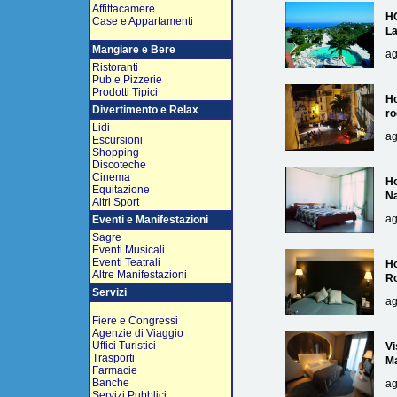
Affittacamere
H
Case e Appartamenti
L
Mangiare e Bere
ag
Ristoranti
Pub e Pizzerie
Prodotti Tipici
Ho
Divertimento e Relax
ro
Lidi
ag
Escursioni
Shopping
Discoteche
Cinema
Ho
Equitazione
Na
Altri Sport
ag
Eventi e Manifestazioni
Sagre
Eventi Musicali
Eventi Teatrali
Ho
Altre Manifestazioni
R
Servizi
ag
Fiere e Congressi
Agenzie di Viaggio
Uffici Turistici
Vi
Trasporti
Ma
Farmacie
Banche
ag
Servizi Pubblici