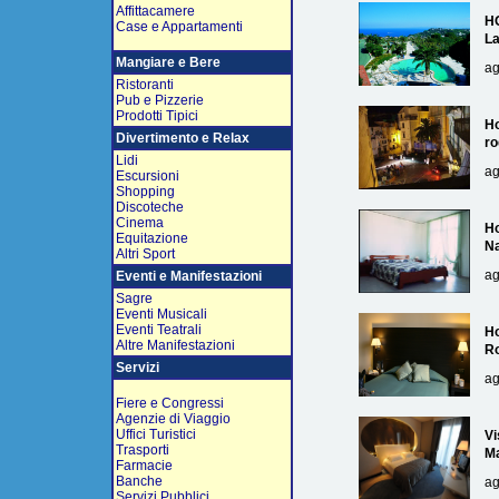
Affittacamere
H
Case e Appartamenti
L
Mangiare e Bere
ag
Ristoranti
Pub e Pizzerie
Prodotti Tipici
Ho
Divertimento e Relax
ro
Lidi
ag
Escursioni
Shopping
Discoteche
Cinema
Ho
Equitazione
Na
Altri Sport
ag
Eventi e Manifestazioni
Sagre
Eventi Musicali
Eventi Teatrali
Ho
Altre Manifestazioni
R
Servizi
ag
Fiere e Congressi
Agenzie di Viaggio
Uffici Turistici
Vi
Trasporti
Ma
Farmacie
Banche
ag
Servizi Pubblici