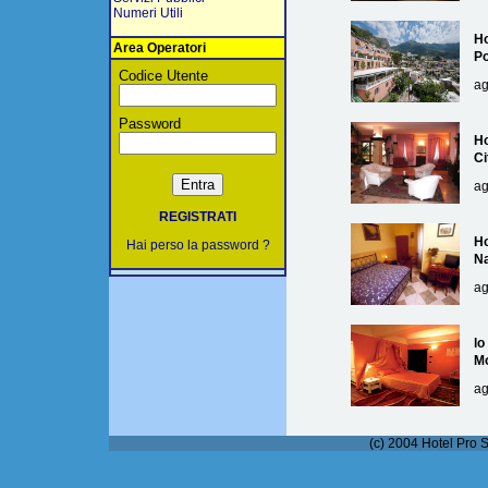
Numeri Utili
Ho
Area Operatori
Po
Codice Utente
ag
Password
Ho
Ci
ag
REGISTRATI
Ho
Hai perso la password ?
Na
ag
lo
M
ag
(c) 2004 Hotel Pro