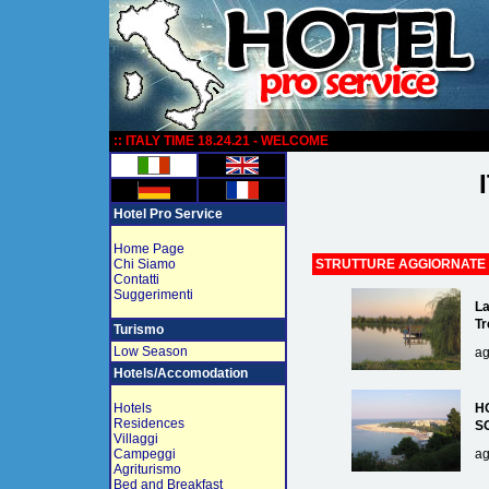
:
:: ITALY TIME 18.24.21 - WELCOME
Hotel Pro Service
Home Page
Chi Siamo
STRUTTURE AGGIORNATE
Contatti
Suggerimenti
La
Tr
Turismo
Low Season
ag
Hotels/Accomodation
Hotels
H
Residences
S
Villaggi
Campeggi
ag
Agriturismo
Bed and Breakfast