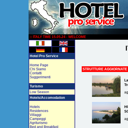
:
:: ITALY TIME 15.05.24 - WELCOME
Hotel Pro Service
Home Page
Chi Siamo
STRUTTURE AGGIORNATE
Contatti
Suggerimenti
La
Tr
Turismo
Low Season
ag
Hotels/Accomodation
Hotels
H
Residences
S
Villaggi
Campeggi
ag
Agriturismo
Bed and Breakfast