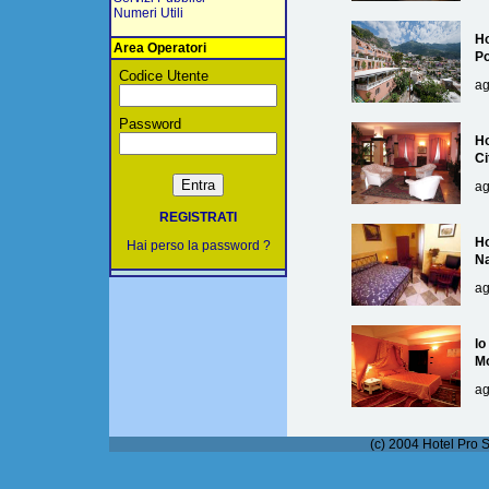
Numeri Utili
Ho
Area Operatori
Po
Codice Utente
ag
Password
Ho
Ci
ag
REGISTRATI
Ho
Hai perso la password ?
Na
ag
lo
M
ag
(c) 2004 Hotel Pro