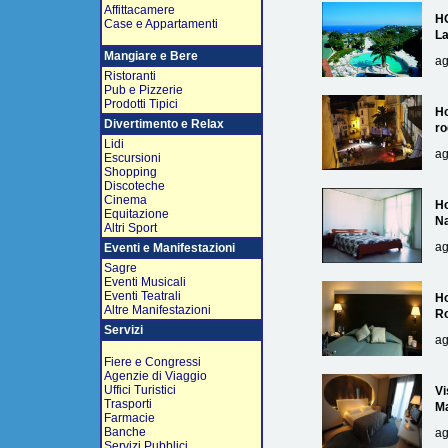
Affittacamere
H
Case e Appartamenti
L
Mangiare e Bere
ag
Ristoranti
Pub e Pizzerie
Prodotti Tipici
Ho
Divertimento e Relax
ro
Lidi
ag
Escursioni
Shopping
Discoteche
Cinema
Ho
Equitazione
Na
Altri Sport
ag
Eventi e Manifestazioni
Sagre
Eventi Musicali
Eventi Teatrali
Ho
Altre Manifestazioni
R
Servizi
ag
Fiere e Congressi
Agenzie di Viaggio
Uffici Turistici
Vi
Trasporti
Ma
Farmacie
Banche
ag
Servizi Pubblici