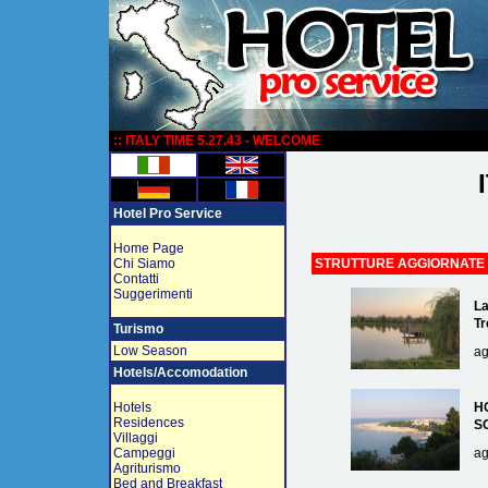
:
:: ITALY TIME 5.27.43 - WELCOME
Hotel Pro Service
Home Page
Chi Siamo
STRUTTURE AGGIORNATE
Contatti
Suggerimenti
La
Tr
Turismo
Low Season
ag
Hotels/Accomodation
Hotels
H
Residences
S
Villaggi
Campeggi
ag
Agriturismo
Bed and Breakfast