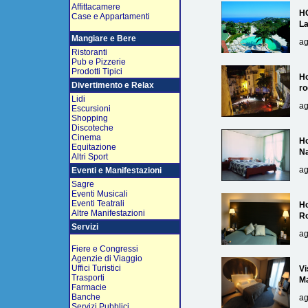
Affittacamere
H
Case e Appartamenti
L
Mangiare e Bere
ag
Ristoranti
Pub e Pizzerie
Prodotti Tipici
Ho
Divertimento e Relax
ro
Lidi
ag
Escursioni
Shopping
Discoteche
Cinema
Ho
Equitazione
Na
Altri Sport
ag
Eventi e Manifestazioni
Sagre
Eventi Musicali
Eventi Teatrali
Ho
Altre Manifestazioni
R
Servizi
ag
Fiere e Congressi
Agenzie di Viaggio
Uffici Turistici
Vi
Trasporti
Ma
Farmacie
Banche
ag
Servizi Pubblici