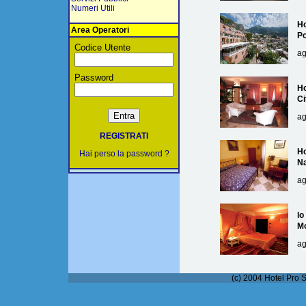
Numeri Utili
Ho
Area Operatori
Po
Codice Utente
ag
Password
Ho
Ci
ag
REGISTRATI
Ho
Hai perso la password ?
Na
ag
lo
M
ag
(c) 2004 Hotel Pro