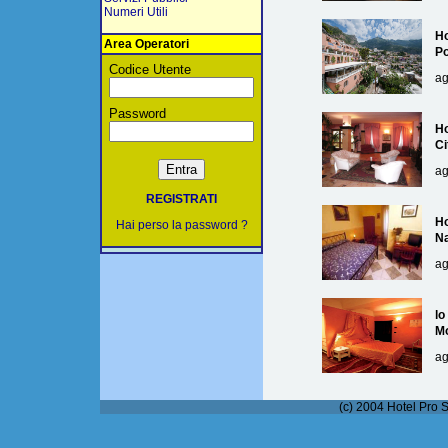
Numeri Utili
Ho
Area Operatori
Po
Codice Utente
ag
Password
Ho
Ci
ag
REGISTRATI
Ho
Hai perso la password ?
Na
ag
lo
M
ag
(c) 2004 Hotel Pro