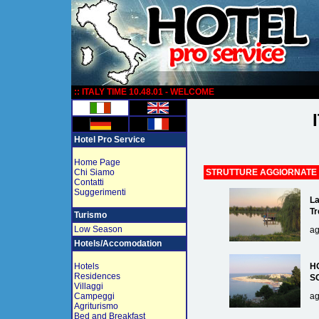
:
:: ITALY TIME 10.48.01 - WELCOME
Hotel Pro Service
Home Page
Chi Siamo
STRUTTURE AGGIORNATE
Contatti
Suggerimenti
La
Tr
Turismo
Low Season
ag
Hotels/Accomodation
Hotels
H
Residences
S
Villaggi
Campeggi
ag
Agriturismo
Bed and Breakfast