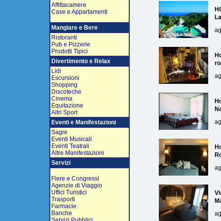
Affittacamere
H
Case e Appartamenti
L
Mangiare e Bere
ag
Ristoranti
Pub e Pizzerie
Prodotti Tipici
Ho
Divertimento e Relax
ro
Lidi
ag
Escursioni
Shopping
Discoteche
Cinema
Ho
Equitazione
Na
Altri Sport
ag
Eventi e Manifestazioni
Sagre
Eventi Musicali
Eventi Teatrali
Ho
Altre Manifestazioni
R
Servizi
ag
Fiere e Congressi
Agenzie di Viaggio
Uffici Turistici
Vi
Trasporti
Ma
Farmacie
Banche
ag
Servizi Pubblici