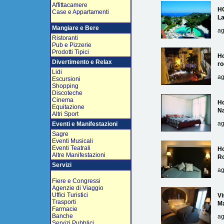
Affittacamere
H
Case e Appartamenti
L
Mangiare e Bere
ag
Ristoranti
Pub e Pizzerie
Prodotti Tipici
Ho
Divertimento e Relax
ro
Lidi
ag
Escursioni
Shopping
Discoteche
Cinema
Ho
Equitazione
Na
Altri Sport
ag
Eventi e Manifestazioni
Sagre
Eventi Musicali
Eventi Teatrali
Ho
Altre Manifestazioni
R
Servizi
ag
Fiere e Congressi
Agenzie di Viaggio
Uffici Turistici
Vi
Trasporti
Ma
Farmacie
Banche
ag
Servizi Pubblici