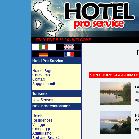
:
:: ITALY TIME 5.53.04 - WELCOME
Hotel Pro Service
Home Page
Chi Siamo
STRUTTURE AGGIORNATE
Contatti
Suggerimenti
La
Tr
Turismo
Low Season
ag
Hotels/Accomodation
Hotels
H
Residences
S
Villaggi
Campeggi
ag
Agriturismo
Bed and Breakfast