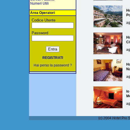
Numeri Utili
Ho
Area Operatori
Po
Codice Utente
ag
Password
Ho
Ci
ag
REGISTRATI
Ho
Hai perso la password ?
Na
ag
lo
M
ag
(c) 2004 Hotel Pro