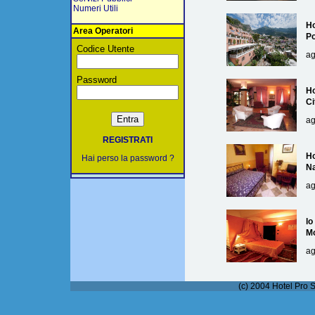
Numeri Utili
Ho
Area Operatori
Po
Codice Utente
ag
Password
Ho
Ci
ag
REGISTRATI
Ho
Hai perso la password ?
Na
ag
lo
M
ag
(c) 2004 Hotel Pro