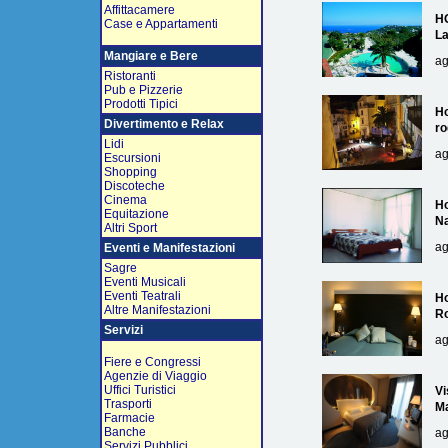
Affittacamere
H
Case e Appartamenti
L
Mangiare e Bere
ag
Ristoranti
Pub e Pizzerie
Prodotti Tipici
Ho
Divertimento e Relax
ro
Lidi
ag
Escursioni
Shopping
Discoteche
Cinema
Ho
Equitazione
Na
Altri Sport
ag
Eventi e Manifestazioni
Sagre
Eventi Musicali
Eventi Teatrali
Ho
Altre Manifestazioni
R
Servizi
ag
Fiere e Congressi
Agenzie di Viaggio
Uffici Turistici
Vi
Trasporti
Ma
Farmacie
Banche
ag
Servizi Pubblici