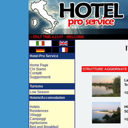
:
:: ITALY TIME 4.23.07 - WELCOME
Hotel Pro Service
Home Page
Chi Siamo
STRUTTURE AGGIORNATE
Contatti
Suggerimenti
La
Tr
Turismo
Low Season
ag
Hotels/Accomodation
Hotels
H
Residences
S
Villaggi
Campeggi
ag
Agriturismo
Bed and Breakfast