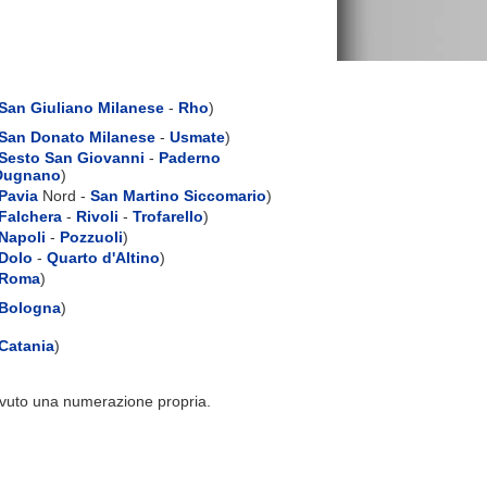
San Giuliano Milanese
-
Rho
)
San Donato Milanese
-
Usmate
)
Sesto San Giovanni
-
Paderno
Dugnano
)
Pavia
Nord -
San Martino Siccomario
)
Falchera
-
Rivoli
-
Trofarello
)
Napoli
-
Pozzuoli
)
Dolo
-
Quarto d'Altino
)
Roma
)
Bologna
)
Catania
)
evuto una numerazione propria.