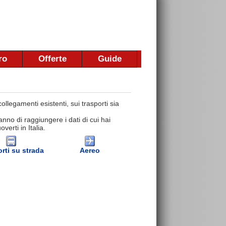
ro
Offerte
Guide
llegamenti esistenti, sui trasporti sia
nno di raggiungere i dati di cui hai
erti in Italia.
rti su strada
Aereo