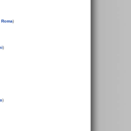
-
Roma
)
ni
)
no
)