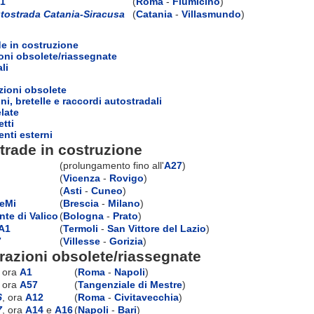
1
(
Roma
-
Fiumicino
)
tostrada Catania-Siracusa
(
Catania
-
Villasmundo
)
e in costruzione
oni obsolete/riassegnate
li
zioni obsolete
ni, bretelle e raccordi autostradali
elate
etti
nti esterni
trade in costruzione
(prolungamento fino all'
A27
)
(
Vicenza
-
Rovigo
)
(
Asti
-
Cuneo
)
eMi
(
Brescia
-
Milano
)
nte di Valico
(
Bologna
-
Prato
)
A1
(
Termoli
-
San Vittore del Lazio
)
7
(
Villesse
-
Gorizia
)
azioni obsolete/riassegnate
, ora
A1
(
Roma
-
Napoli
)
, ora
A57
(
Tangenziale di Mestre
)
6
, ora
A12
(
Roma
-
Civitavecchia
)
7
, ora
A14
e
A16
(
Napoli
-
Bari
)