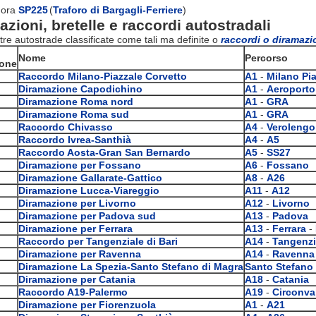
 ora
SP225
(
Traforo di Bargagli-Ferriere
)
zioni, bretelle e raccordi autostradali
tre autostrade classificate come tali ma definite o
raccordi o diramazio
Nome
Percorso
ione
Raccordo Milano-Piazzale Corvetto
A1
-
Milano Pia
Diramazione Capodichino
A1
-
Aeroporto
Diramazione Roma nord
A1
-
GRA
Diramazione Roma sud
A1
-
GRA
Raccordo Chivasso
A4
-
Verolengo
Raccordo Ivrea-Santhià
A4
-
A5
Raccordo Aosta-Gran San Bernardo
A5
-
SS27
Diramazione per Fossano
A6
-
Fossano
Diramazione Gallarate-Gattico
A8
-
A26
Diramazione Lucca-Viareggio
A11
-
A12
Diramazione per Livorno
A12
-
Livorno
Diramazione per Padova sud
A13
-
Padova
Diramazione per Ferrara
A13
-
Ferrara
-
Raccordo per Tangenziale di Bari
A14
-
Tangenzia
Diramazione per Ravenna
A14
-
Ravenna
Diramazione La Spezia-Santo Stefano di Magra
Santo Stefano
Diramazione per Catania
A18
-
Catania
Raccordo A19-Palermo
A19
-
Circonva
Diramazione per Fiorenzuola
A1
-
A21