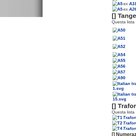
ex
A1
ex
A2
[]
Tange
Questa lista
[]
Trafor
Questa lista
Trafo
Trafo
Trafor
[]
Numeraz