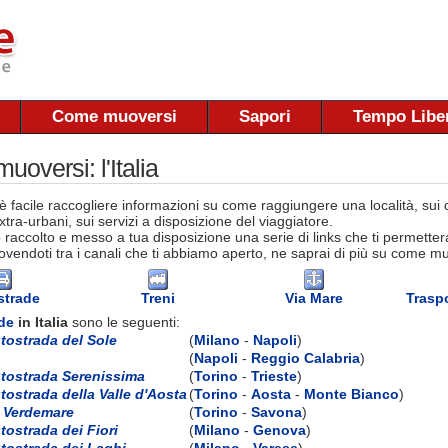
Come muoversi
Sapori
Tempo Libe
oversi: l'Italia
 facile raccogliere informazioni su come raggiungere una località, sui co
tra-urbani, sui servizi a disposizione del viaggiatore.
raccolto e messo a tua disposizione una serie di links che ti permettera
vendoti tra i canali che ti abbiamo aperto, ne saprai di più su come muov
strade
Treni
Via Mare
Traspo
de
in Italia
sono le seguenti:
tostrada del Sole
(
Milano
-
Napoli
)
(
Napoli
-
Reggio Calabria
)
tostrada Serenissima
(
Torino
-
Trieste
)
tostrada della Valle d'Aosta
(
Torino
-
Aosta
-
Monte Bianco
)
 Verdemare
(
Torino
-
Savona
)
tostrada dei Fiori
(
Milano
-
Genova
)
tostrada dei Laghi
(
Milano
-
Varese
)