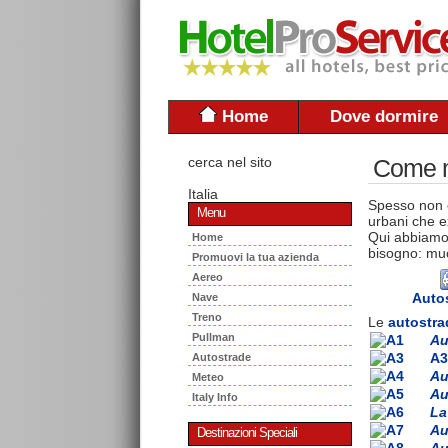
Home
Dove dormire
cerca nel sito
Come mu
Italia
Spesso non è
Menu
urbani che ex
Qui abbiamo 
Home
bisogno: muo
Promuovi la tua azienda
Aereo
Auto
Nave
Treno
Le
autostra
Pullman
Au
A3
Autostrade
Au
Meteo
Au
Italy Info
La
Au
Destinazioni Speciali
Au