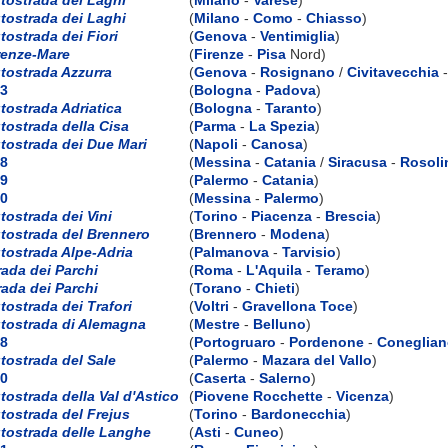
tostrada dei Laghi
(
Milano
-
Como
-
Chiasso
)
tostrada dei Fiori
(
Genova
-
Ventimiglia
)
renze-Mare
(
Firenze
-
Pisa
Nord)
tostrada Azzurra
(
Genova
-
Rosignano
/
Civitavecchia
3
(
Bologna
-
Padova
)
tostrada Adriatica
(
Bologna
-
Taranto
)
tostrada della Cisa
(
Parma
-
La Spezia
)
tostrada dei Due Mari
(
Napoli
-
Canosa
)
8
(
Messina
-
Catania
/
Siracusa
-
Rosoli
9
(
Palermo
-
Catania
)
0
(
Messina
-
Palermo
)
tostrada dei Vini
(
Torino
-
Piacenza
-
Brescia
)
tostrada del Brennero
(
Brennero
-
Modena
)
tostrada Alpe-Adria
(
Palmanova
-
Tarvisio
)
rada dei Parchi
(
Roma
-
L'Aquila
-
Teramo
)
rada dei Parchi
(
Torano
-
Chieti
)
tostrada dei Trafori
(
Voltri
-
Gravellona Toce
)
tostrada di Alemagna
(
Mestre
-
Belluno
)
8
(
Portogruaro
-
Pordenone
-
Coneglia
tostrada del Sale
(
Palermo
-
Mazara del Vallo
)
0
(
Caserta
-
Salerno
)
tostrada della Val d'Astico
(
Piovene Rocchette
-
Vicenza
)
tostrada del Frejus
(
Torino
-
Bardonecchia
)
tostrada delle Langhe
(
Asti
-
Cuneo
)