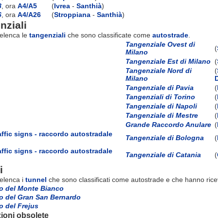
8
, ora
A4/A5
(
Ivrea
-
Santhià
)
6
, ora
A4/A26
(
Stroppiana
-
Santhià
)
nziali
 elenca le
tangenziali
che sono classificate come
autostrade
.
Tangenziale Ovest di
(
Milano
Tangenziale Est di Milano
(
Tangenziale Nord di
(
Milano
Tangenziale di Pavia
(
Tangenziali di Torino
(
Tangenziale di Napoli
(
Tangenziale di Mestre
(
Grande Raccordo Anulare
(
Tangenziale di Bologna
(
Tangenziale di Catania
(
i
 elenca i
tunnel
che sono classificati come autostrade e che hanno ric
ro del Monte Bianco
ro del Gran San Bernardo
o del Frejus
ioni obsolete