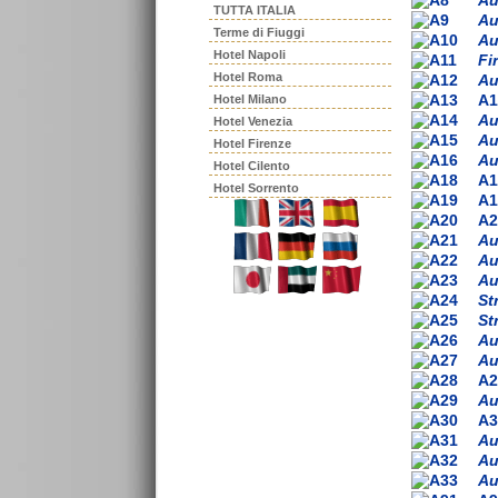
TUTTA ITALIA
Au
Terme di Fiuggi
Au
Hotel Napoli
Fi
Hotel Roma
Au
A1
Hotel Milano
Au
Hotel Venezia
Au
Hotel Firenze
Au
Hotel Cilento
A1
Hotel Sorrento
A1
A2
Au
Au
Au
St
St
Au
Au
A2
Au
A3
Au
Au
Au