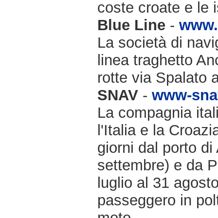
coste croate e le 
Blue Line
-
www.b
La società di navi
linea traghetto An
rotte via Spalato 
SNAV
-
www-snav
La compagnia itali
l'Italia e la Croazi
giorni dal porto d
settembre) e da P
luglio al 31 agosto
passeggero in pol
moto.