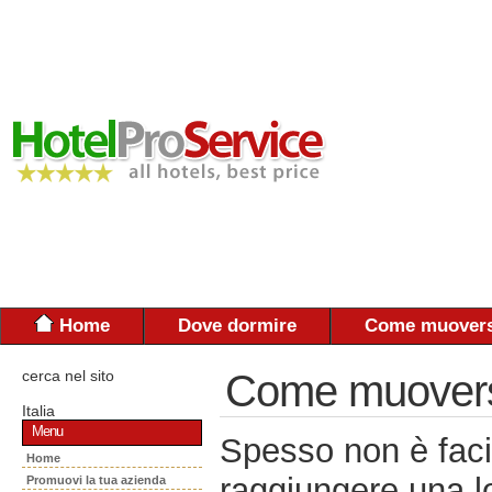
Home
Dove dormire
Come muovers
cerca nel sito
Come muoversi:
Italia
Menu
Spesso non è faci
Home
raggiungere una lo
Promuovi la tua azienda