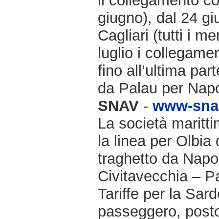
il collegamento co
giugno), dal 24 gi
Cagliari (tutti i m
luglio i collegame
fino all’ultima par
da Palau per Napo
SNAV
-
www-snav
La società maritti
la linea per Olbia 
traghetto da Napol
Civitavecchia – P
Tariffe per la Sar
passeggero, posto