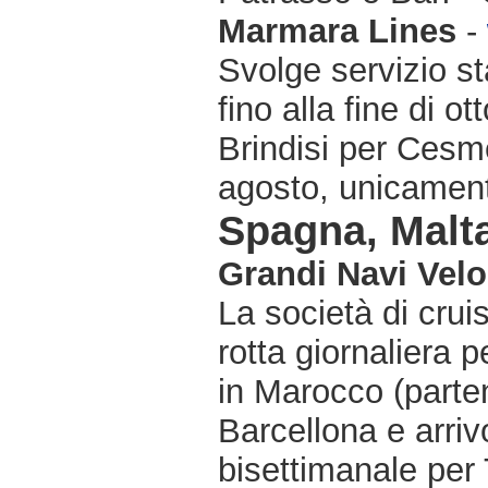
Marmara Lines
-
Svolge servizio sta
fino alla fine di o
Brindisi per Cesme
agosto, unicament
Spagna, Malta
Grandi Navi Velo
La società di crui
rotta giornaliera 
in Marocco (parten
Barcellona e arriv
bisettimanale per T