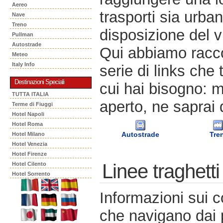
Aereo
trasporti sia urban
Nave
Treno
disposizione del v
Pullman
Autostrade
Qui abbiamo racco
Meteo
Italy Info
serie di links che 
Destinazioni Speciali
cui hai bisogno: m
TUTTA ITALIA
aperto, ne saprai 
Terme di Fiuggi
Hotel Napoli
Hotel Roma
Autostrade
Tre
Hotel Milano
Hotel Venezia
Hotel Firenze
Linee traghetti
Hotel Cilento
Hotel Sorrento
Informazioni sui c
che navigano dai po