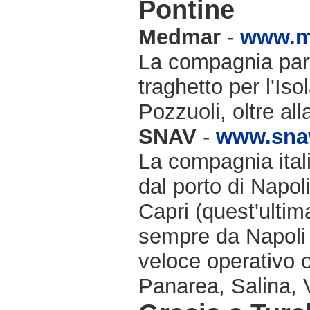
Pontine
Medmar
-
www.m
La compagnia part
traghetto per l'Iso
Pozzuoli, oltre al
SNAV
-
www.snav
La compagnia ital
dal porto di Napol
Capri (quest'ulti
sempre da Napoli 
veloce operativo o
Panarea, Salina, V