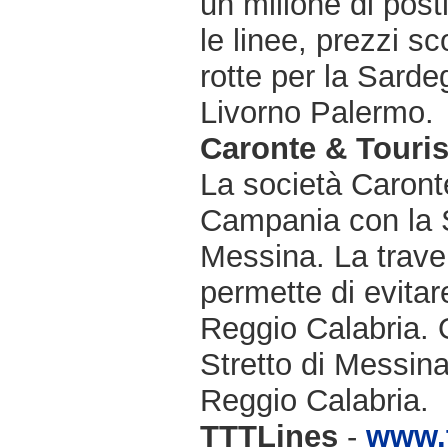
un milione di post
le linee, prezzi sc
rotte per la Sard
Livorno Palermo.
Caronte & Touri
La società Caronte
Campania con la Si
Messina. La traver
permette di evitare
Reggio Calabria. Op
Stretto di Messina
Reggio Calabria.
TTTLines
-
www.t