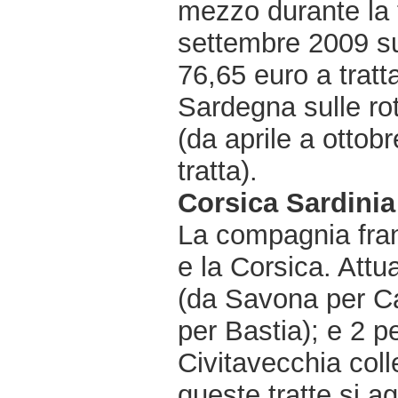
mezzo durante la 
settembre 2009 sul
76,65 euro a tratta
Sardegna sulle ro
(da aprile a otto
tratta).
Corsica Sardinia
La compagnia fran
e la Corsica. Attu
(da Savona per Ca
per Bastia); e 2 p
Civitavecchia coll
queste tratte si a