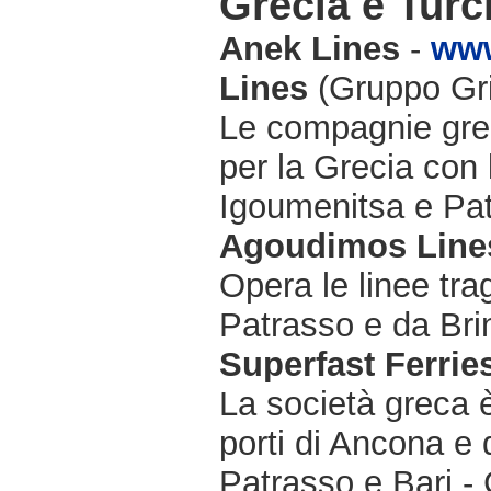
Grecia e Turc
Anek Lines
-
www
Lines
(Gruppo Gri
Le compagnie grec
per la Grecia con
Igoumenitsa e Pat
Agoudimos Line
Opera le linee tra
Patrasso e da Bri
Superfast Ferrie
La società greca è
porti di Ancona e 
Patrasso e Bari - 