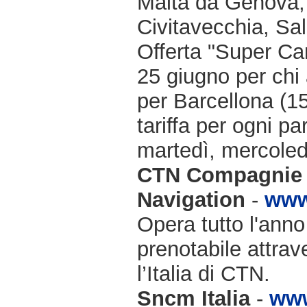
Malta da Genova, 
Civitavecchia, Sa
Offerta "Super Ca
25 giugno per chi 
per Barcellona (15
tariffa per ogni p
martedì, mercoled
CTN Compagnie 
Navigation
-
www
Opera tutto l'anno
prenotabile attrav
l’Italia di CTN.
Sncm Italia
-
www