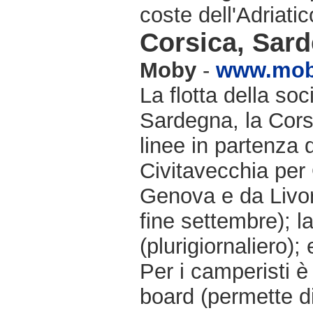
coste dell'Adriatic
Corsica, Sarde
Moby
-
www.moby
La flotta della soc
Sardegna, la Cors
linee in partenza
Civitavecchia per
Genova e da Livorn
fine settembre); l
(plurigiornaliero);
Per i camperisti è
board (permette d