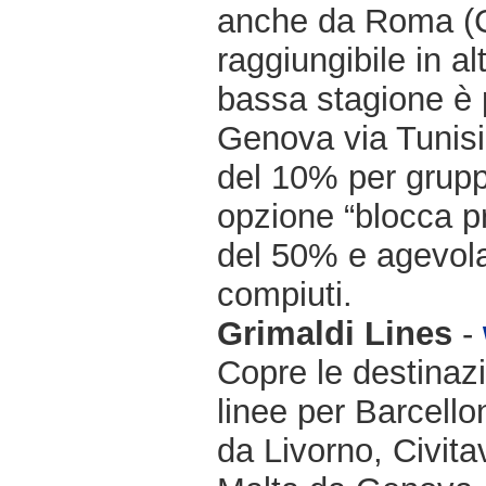
anche da Roma (Ci
raggiungibile in a
bassa stagione è 
Genova via Tunisi.
del 10% per gruppi
opzione “blocca pr
del 50% e agevolaz
compiuti.
Grimaldi Lines
-
Copre le destinazi
linee per Barcello
da Livorno, Civit