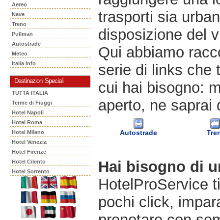
Aereo
trasporti sia urban
Nave
Treno
disposizione del v
Pullman
Autostrade
Qui abbiamo racco
Meteo
Italia Info
serie di links che 
Destinazioni Speciali
cui hai bisogno: m
TUTTA ITALIA
aperto, ne saprai 
Terme di Fiuggi
Hotel Napoli
Hotel Roma
Autostrade
Tre
Hotel Milano
Hotel Venezia
Hotel Firenze
Hai bisogno di 
Hotel Cilento
Hotel Sorrento
HotelProService t
pochi click, impara
prenotare con semp