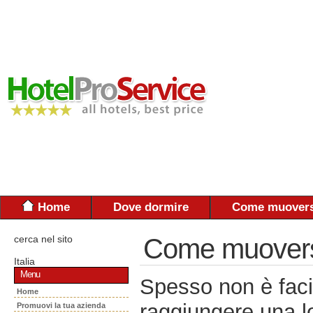
Home
Dove dormire
Come muovers
cerca nel sito
Come muoversi:
Italia
Menu
Spesso non è faci
Home
raggiungere una lo
Promuovi la tua azienda