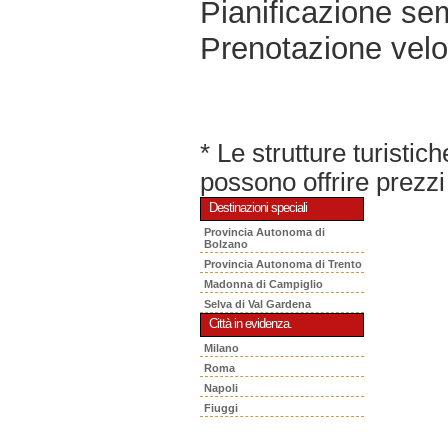
Pianificazione sem
Prenotazione velo
* Le strutture turisti
possono offrire prezzi 
Destinazioni speciali
Provincia Autonoma di
Bolzano
Provincia Autonoma di Trento
Madonna di Campiglio
Selva di Val Gardena
Città in evidenza.
Milano
Roma
Napoli
Fiuggi