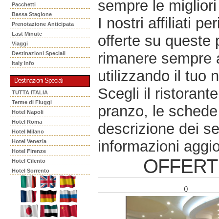
sempre le migliori 
Pacchetti
Bassa Stagione
I nostri affiliati 
Prenotazione Anticipata
Last Minute
offerte su queste 
Viaggi
rimanere sempre a
Destinazioni Speciali
Italy Info
utilizzando il tuo 
Destinazioni Speciali
Scegli il ristorant
TUTTA ITALIA
Terme di Fiuggi
pranzo, le schede 
Hotel Napoli
Hotel Roma
descrizione dei se
Hotel Milano
informazioni aggio
Hotel Venezia
Hotel Firenze
OFFERT
Hotel Cilento
Hotel Sorrento
()