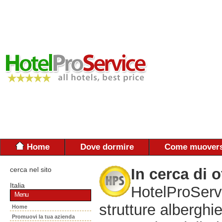
Home
Dove dormire
Come muovers
cerca nel sito
In cerca di o
Italia
HotelProServi
Menu
strutture alberghie
Home
Promuovi la tua azienda