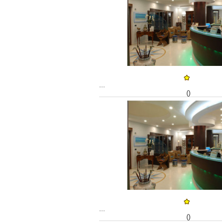
...
()
...
()