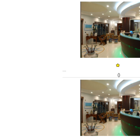
...
()