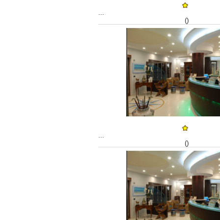
...
()
...
()