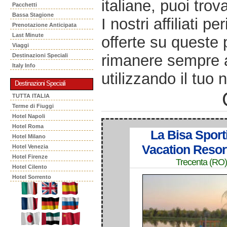
italiane, puoi trov
Pacchetti
Bassa Stagione
I nostri affiliati 
Prenotazione Anticipata
Last Minute
offerte su queste 
Viaggi
rimanere sempre a
Destinazioni Speciali
Italy Info
utilizzando il tuo 
Destinazioni Speciali
TUTTA ITALIA
Terme di Fiuggi
Hotel Napoli
Hotel Roma
La Bisa Sport
Hotel Milano
Vacation Resor
Hotel Venezia
Hotel Firenze
Trecenta (RO)
Hotel Cilento
Hotel Sorrento