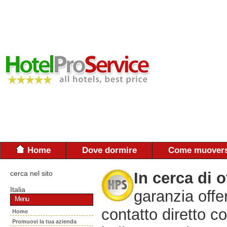
Home
Dove dormire
Come muovers
cerca nel sito
In cerca di o
Italia
garanzia offe
Menu
contatto diretto co
Home
Promuovi la tua azienda