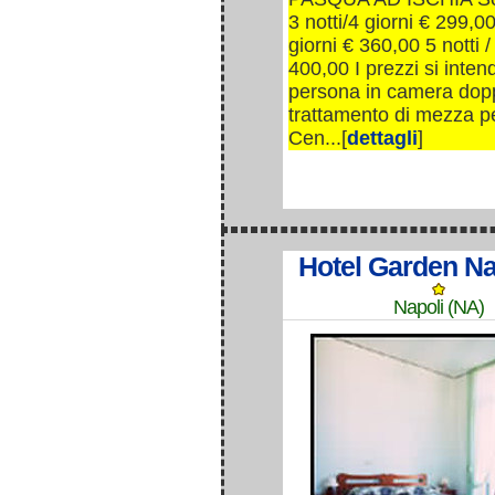
3 notti/4 giorni € 299,00
giorni € 360,00 5 notti /
400,00 I prezzi si inte
persona in camera dop
trattamento di mezza p
Cen...[
dettagli
]
Hotel Garden Na
Napoli (NA)