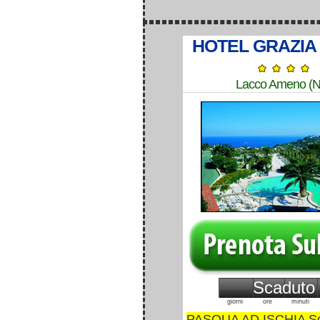
HOTEL GRAZIA
Lacco Ameno (N
Scaduto
giorni
ore
minuti
PASQUA AD ISCHIA Sog