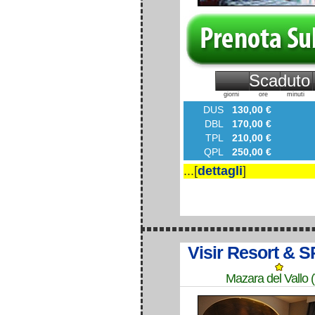
Scaduto
giorni
ore
minuti
DUS
130,00 €
DBL
170,00 €
TPL
210,00 €
QPL
250,00 €
...[
dettagli
]
Visir Resort & 
Mazara del Vallo 