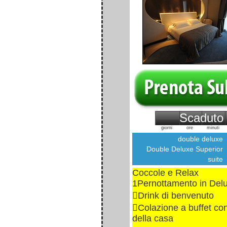
Scaduto
giorni
ore
minuti
double deluxe
Double Deluxe Superior
suite
Coccole e Relax
1Pernottamento in De
Drink di benvenuto
Colazione a buffet con
della casa