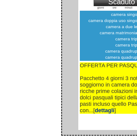
Scaduto
giorni
ore
minuti
camera singo
camera doppia uso singo
camera a due let
camera matrimonia
camera trip
camera trip
camera quadrup
camera quadrup
OFFERTA PER PASQ
Pacchetto 4 giorni 3 not
soggiorno in camera do
ricche prime colazioni 
dolci pasquali tipici del
pasti incluso quello Pa
con...[
dettagli
]