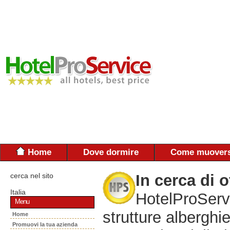
Home
Dove dormire
Come muovers
cerca nel sito
In cerca di o
Italia
HotelProServi
Menu
strutture alberghie
Home
Promuovi la tua azienda