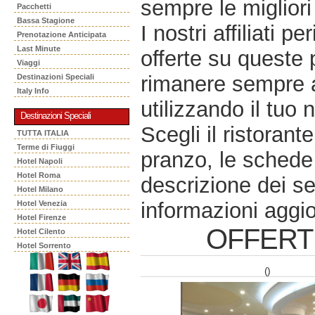
sempre le migliori 
Pacchetti
Bassa Stagione
I nostri affiliati 
Prenotazione Anticipata
Last Minute
offerte su queste 
Viaggi
rimanere sempre a
Destinazioni Speciali
Italy Info
utilizzando il tuo 
Destinazioni Speciali
Scegli il ristorant
TUTTA ITALIA
Terme di Fiuggi
pranzo, le schede 
Hotel Napoli
Hotel Roma
descrizione dei se
Hotel Milano
informazioni aggio
Hotel Venezia
Hotel Firenze
OFFERT
Hotel Cilento
Hotel Sorrento
()