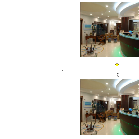
...
()