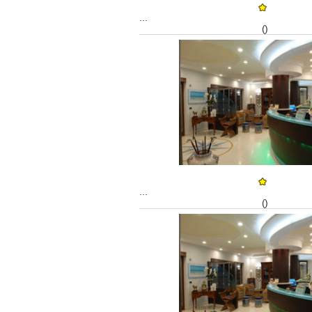
...
()
...
()