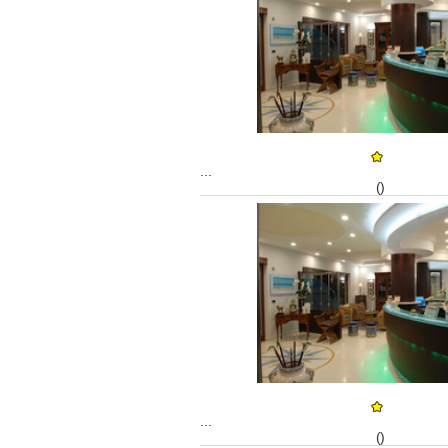
...
()
...
()