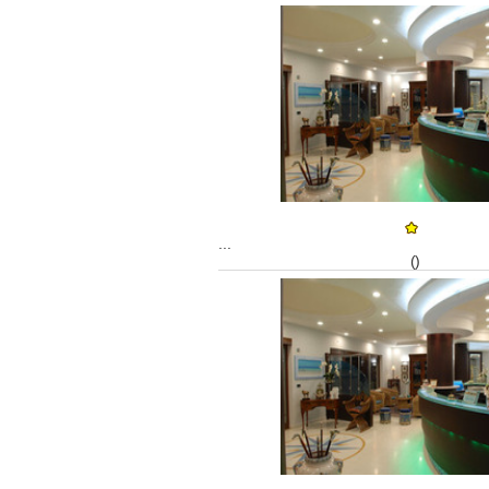
...
()