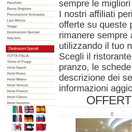
sempre le migliori 
Pacchetti
Bassa Stagione
I nostri affiliati 
Prenotazione Anticipata
Last Minute
offerte su queste 
Viaggi
rimanere sempre a
Destinazioni Speciali
Italy Info
utilizzando il tuo 
Destinazioni Speciali
Scegli il ristorant
TUTTA ITALIA
Terme di Fiuggi
pranzo, le schede 
Hotel Napoli
Hotel Roma
descrizione dei se
Hotel Milano
informazioni aggio
Hotel Venezia
Hotel Firenze
OFFERT
Hotel Cilento
Hotel Sorrento
()