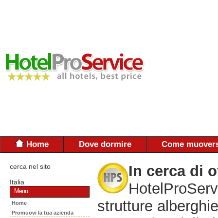
Home
Dove dormire
Come muovers
cerca nel sito
In cerca di o
Italia
HotelProServi
Menu
strutture alberghie
Home
Promuovi la tua azienda