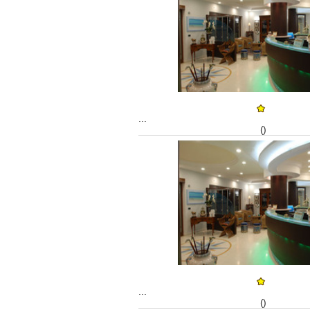
...
()
...
()