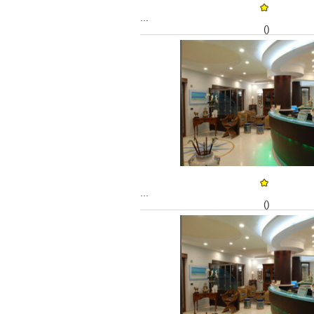
...
()
...
()