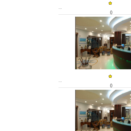
...
()
...
()