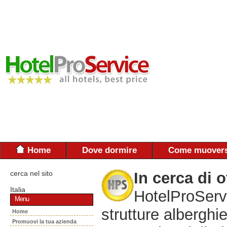
Home
Dove dormire
Come muovers
cerca nel sito
In cerca di o
Italia
HotelProServi
Menu
strutture alberghie
Home
Promuovi la tua azienda