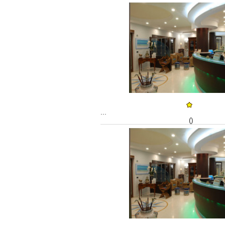
...
()