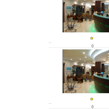
...
()
...
()