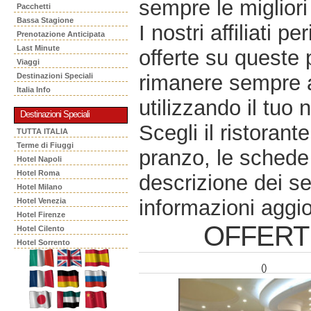
sempre le migliori 
Pacchetti
Bassa Stagione
I nostri affiliati 
Prenotazione Anticipata
Last Minute
offerte su queste 
Viaggi
rimanere sempre a
Destinazioni Speciali
Italia Info
utilizzando il tuo 
Destinazioni Speciali
Scegli il ristorant
TUTTA ITALIA
Terme di Fiuggi
pranzo, le schede 
Hotel Napoli
Hotel Roma
descrizione dei se
Hotel Milano
informazioni aggio
Hotel Venezia
Hotel Firenze
OFFERT
Hotel Cilento
Hotel Sorrento
()