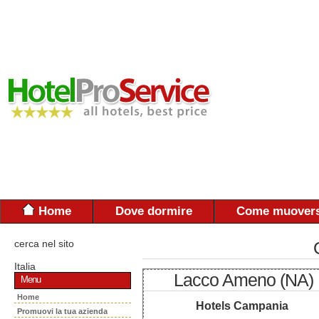
Home
Dove dormire
Come muovers
cerca nel sito
Italia
Lacco Ameno (NA)
Menu
Home
Hotels Campania
Promuovi la tua azienda