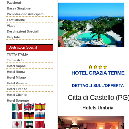
Pacchetti
Bassa Stagione
Prenotazione Anticipata
Last Minute
Viaggi
Destinazioni Speciali
Italy Info
Destinazioni Speciali
TUTTA ITALIA
Terme di Fiuggi
Hotel Napoli
Hotel Roma
HOTEL GRAZIA TERME
Hotel Milano
...
Hotel Venezia
DETTAGLI SULL'OFFERTA
Hotel Firenze
Hotel Cilento
Citta di Castello (PG
Hotel Sorrento
Hotels Umbria