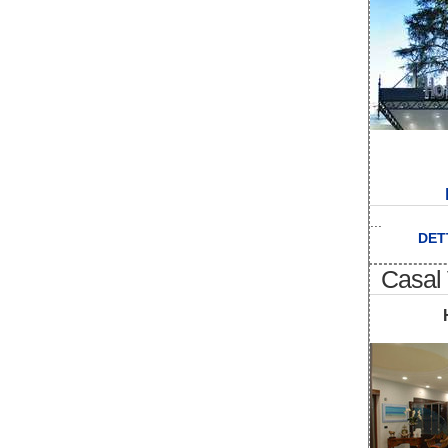
...
DET
Casal 