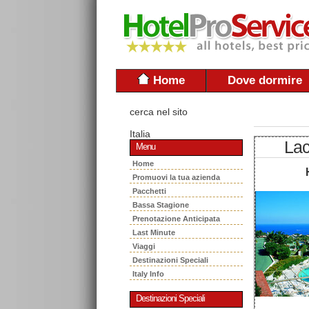
Home
Dove dormire
cerca nel sito
Italia
La
Menu
Home
Promuovi la tua azienda
Pacchetti
Bassa Stagione
Prenotazione Anticipata
Last Minute
Viaggi
Destinazioni Speciali
Italy Info
Destinazioni Speciali