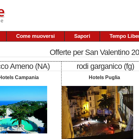
Come muoversi
Sapori
Tempo Libe
Offerte per San Valentino 2
cco Ameno (NA)
rodi garganico (fg)
Hotels Campania
Hotels Puglia