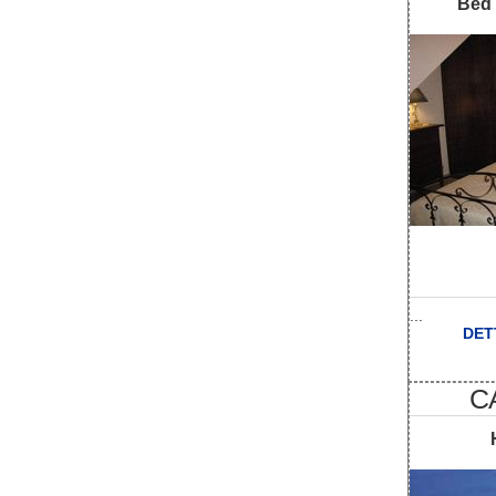
Bed 
...
DET
C