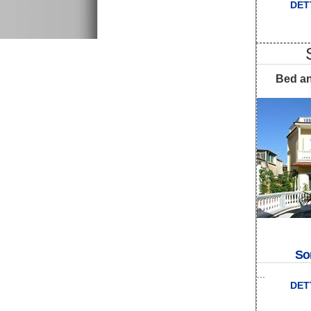
DET
Bed an
So
...
DET