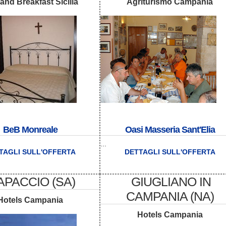
and Breakfast Sicilia
Agriturismo Campania
BeB Monreale
Oasi Masseria Sant'Elia
...
TAGLI SULL'OFFERTA
DETTAGLI SULL'OFFERTA
APACCIO (SA)
GIUGLIANO IN
CAMPANIA (NA)
Hotels Campania
Hotels Campania