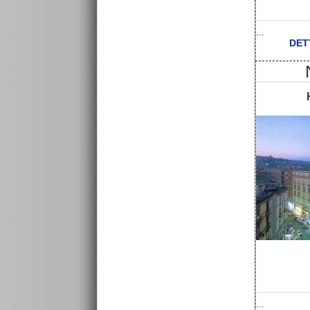
...
DET
...