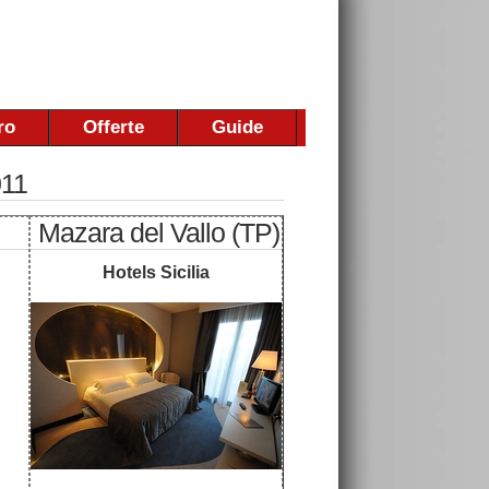
ro
Offerte
Guide
011
Mazara del Vallo (TP)
Hotels Sicilia