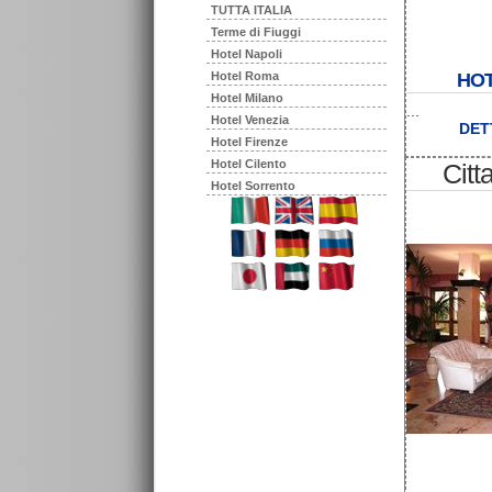
TUTTA ITALIA
Terme di Fiuggi
Hotel Napoli
Hotel Roma
HOT
Hotel Milano
...
Hotel Venezia
DET
Hotel Firenze
Hotel Cilento
Citt
Hotel Sorrento