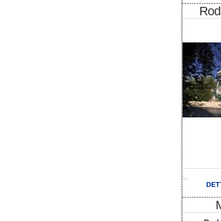
Rod
...
DET