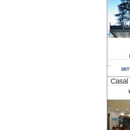
...
DET
Casal 