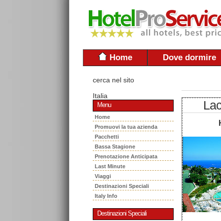
Home
Dove dormire
cerca nel sito
Italia
La
Menu
Home
Promuovi la tua azienda
Pacchetti
Bassa Stagione
Prenotazione Anticipata
Last Minute
Viaggi
Destinazioni Speciali
Italy Info
Destinazioni Speciali