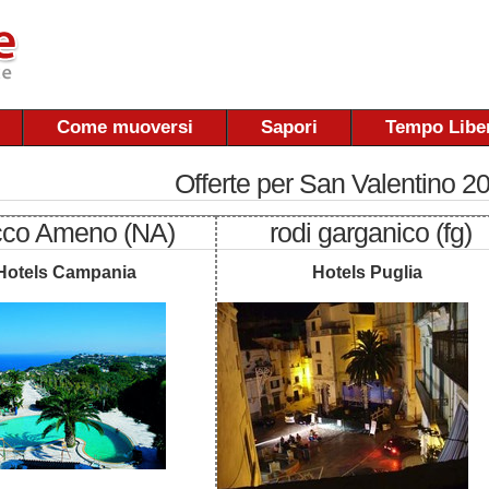
Come muoversi
Sapori
Tempo Libe
Offerte per San Valentino 2
cco Ameno (NA)
rodi garganico (fg)
Hotels Campania
Hotels Puglia