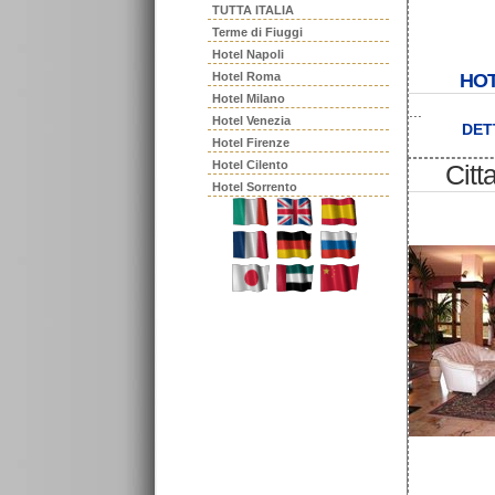
TUTTA ITALIA
Terme di Fiuggi
Hotel Napoli
Hotel Roma
HOT
Hotel Milano
...
Hotel Venezia
DET
Hotel Firenze
Hotel Cilento
Citt
Hotel Sorrento