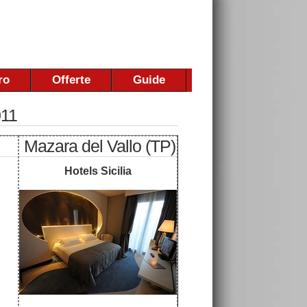
ro
Offerte
Guide
011
Mazara del Vallo (TP)
Hotels Sicilia