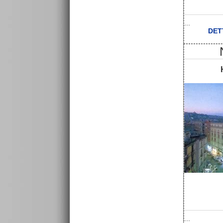
...
DET
...