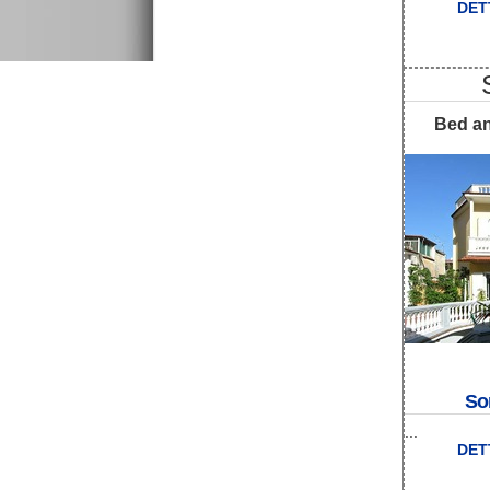
DET
Bed an
So
...
DET