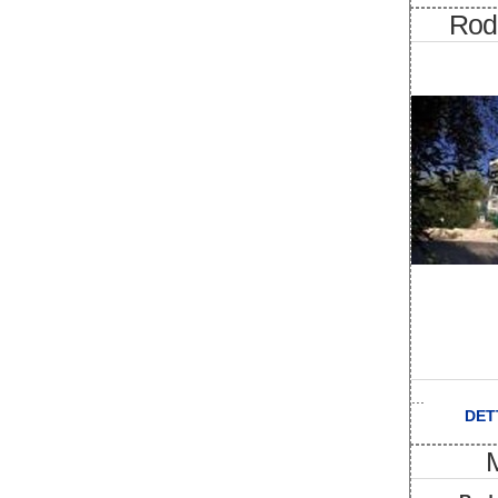
Rod
...
DET