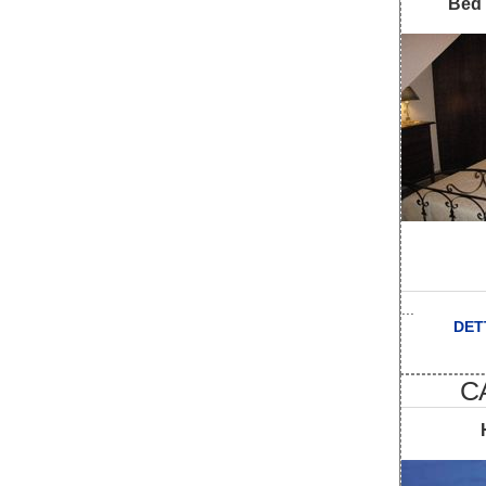
Bed 
...
DET
C