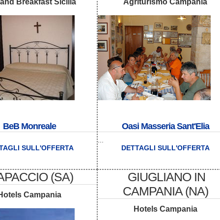
and Breakfast Sicilia
Agriturismo Campania
BeB Monreale
Oasi Masseria Sant'Elia
...
TAGLI SULL'OFFERTA
DETTAGLI SULL'OFFERTA
APACCIO (SA)
GIUGLIANO IN
CAMPANIA (NA)
Hotels Campania
Hotels Campania