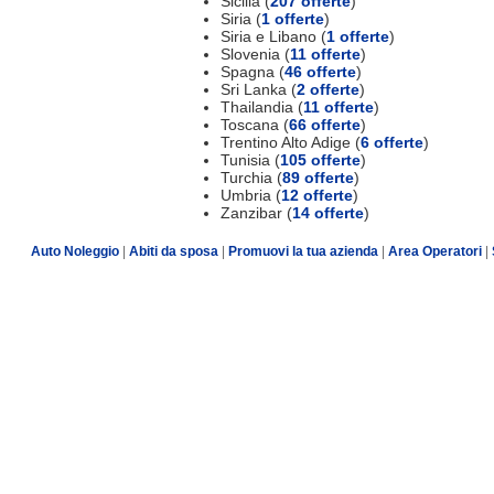
Sicilia (
207 offerte
)
Siria (
1 offerte
)
Siria e Libano (
1 offerte
)
Slovenia (
11 offerte
)
Spagna (
46 offerte
)
Sri Lanka (
2 offerte
)
Thailandia (
11 offerte
)
Toscana (
66 offerte
)
Trentino Alto Adige (
6 offerte
)
Tunisia (
105 offerte
)
Turchia (
89 offerte
)
Umbria (
12 offerte
)
Zanzibar (
14 offerte
)
Auto Noleggio
|
Abiti da sposa
|
Promuovi la tua azienda
|
Area Operatori
|