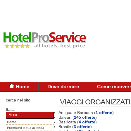
Home
Dove dormire
Come muovers
cerca nel sito
VIAGGI ORGANIZZATI
Italia
Antigua e Barbuda (
1 offerte
)
Menu
Baleari (
245 offerte
)
Basilicata (
4 offerte
)
Home
Brasile (
3 offerte
)
Promuovi la tua azienda