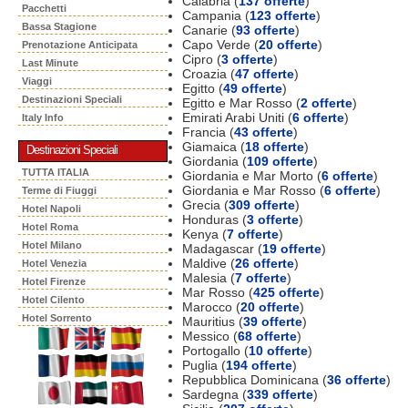
Calabria (
137 offerte
)
Pacchetti
Campania (
123 offerte
)
Bassa Stagione
Canarie (
93 offerte
)
Capo Verde (
20 offerte
)
Prenotazione Anticipata
Cipro (
3 offerte
)
Last Minute
Croazia (
47 offerte
)
Viaggi
Egitto (
49 offerte
)
Destinazioni Speciali
Egitto e Mar Rosso (
2 offerte
)
Emirati Arabi Uniti (
6 offerte
)
Italy Info
Francia (
43 offerte
)
Giamaica (
18 offerte
)
Destinazioni Speciali
Giordania (
109 offerte
)
TUTTA ITALIA
Giordania e Mar Morto (
6 offerte
)
Giordania e Mar Rosso (
6 offerte
)
Terme di Fiuggi
Grecia (
309 offerte
)
Hotel Napoli
Honduras (
3 offerte
)
Hotel Roma
Kenya (
7 offerte
)
Hotel Milano
Madagascar (
19 offerte
)
Maldive (
26 offerte
)
Hotel Venezia
Malesia (
7 offerte
)
Hotel Firenze
Mar Rosso (
425 offerte
)
Hotel Cilento
Marocco (
20 offerte
)
Hotel Sorrento
Mauritius (
39 offerte
)
Messico (
68 offerte
)
Portogallo (
10 offerte
)
Puglia (
194 offerte
)
Repubblica Dominicana (
36 offerte
)
Sardegna (
339 offerte
)