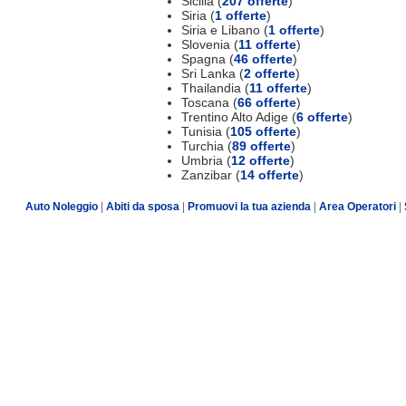
Sicilia (
207 offerte
)
Siria (
1 offerte
)
Siria e Libano (
1 offerte
)
Slovenia (
11 offerte
)
Spagna (
46 offerte
)
Sri Lanka (
2 offerte
)
Thailandia (
11 offerte
)
Toscana (
66 offerte
)
Trentino Alto Adige (
6 offerte
)
Tunisia (
105 offerte
)
Turchia (
89 offerte
)
Umbria (
12 offerte
)
Zanzibar (
14 offerte
)
Auto Noleggio
|
Abiti da sposa
|
Promuovi la tua azienda
|
Area Operatori
|