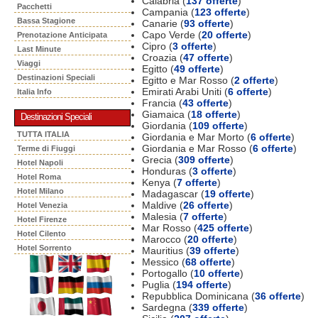
Calabria (
137 offerte
)
Pacchetti
Campania (
123 offerte
)
Bassa Stagione
Canarie (
93 offerte
)
Capo Verde (
20 offerte
)
Prenotazione Anticipata
Cipro (
3 offerte
)
Last Minute
Croazia (
47 offerte
)
Viaggi
Egitto (
49 offerte
)
Destinazioni Speciali
Egitto e Mar Rosso (
2 offerte
)
Emirati Arabi Uniti (
6 offerte
)
Italia Info
Francia (
43 offerte
)
Giamaica (
18 offerte
)
Destinazioni Speciali
Giordania (
109 offerte
)
TUTTA ITALIA
Giordania e Mar Morto (
6 offerte
)
Giordania e Mar Rosso (
6 offerte
)
Terme di Fiuggi
Grecia (
309 offerte
)
Hotel Napoli
Honduras (
3 offerte
)
Hotel Roma
Kenya (
7 offerte
)
Hotel Milano
Madagascar (
19 offerte
)
Maldive (
26 offerte
)
Hotel Venezia
Malesia (
7 offerte
)
Hotel Firenze
Mar Rosso (
425 offerte
)
Hotel Cilento
Marocco (
20 offerte
)
Hotel Sorrento
Mauritius (
39 offerte
)
Messico (
68 offerte
)
Portogallo (
10 offerte
)
Puglia (
194 offerte
)
Repubblica Dominicana (
36 offerte
)
Sardegna (
339 offerte
)