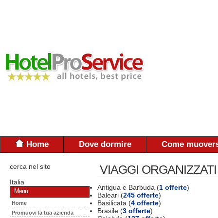
Home
Dove dormire
Come muovers
cerca nel sito
VIAGGI ORGANIZZATI
Italia
Antigua e Barbuda (
1 offerte
)
Menu
Baleari (
245 offerte
)
Basilicata (
4 offerte
)
Home
Brasile (
3 offerte
)
Promuovi la tua azienda