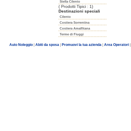
Stella Cilento
( Prodotti Tipici : 1)
Destinazioni speciali
Cilento
Costiera Sorrentina
Costiera Amalfitana
Terme di Fiuggi
Auto Noleggio
|
Abiti da sposa
|
Promuovi la tua azienda
|
Area Operatori