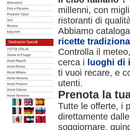
Ristoranti
millenni, con migli
Pub e Pizzerie
Prodotti Tipici
ristoranti di qualit
Vini
Ricette
Abbiamo catalogat
Italy Info
ricette tradiziona
Destinazioni Speciali
Controlla il meteo
TUTTA ITALIA
Terme di Fiuggi
cerca i
luoghi di 
Hotel Napoli
Hotel Roma
ti vuoi recare, e c
Hotel Milano
Hotel Venezia
utenti.
Hotel Firenze
Hotel Cilento
Prenota la tua
Hotel Sorrento
Tutte le offerte, i
direttamente dalle
soggiornare, quindi