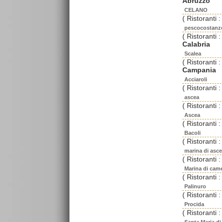
Abruzzo
CELANO
( Ristoranti :
pescocostanz
( Ristoranti :
Calabria
Scalea
( Ristoranti :
Campania
Acciaroli
( Ristoranti :
ascea
( Ristoranti :
Ascea
( Ristoranti :
Bacoli
( Ristoranti :
marina di asc
( Ristoranti :
Marina di cam
( Ristoranti :
Palinuro
( Ristoranti :
Procida
( Ristoranti :
Santa Maria di