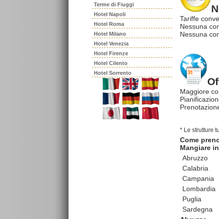
Terme di Fiuggi
N
Hotel Napoli
Tariffe conve
Hotel Roma
Nessuna com
Nessuna comm
Hotel Milano
Hotel Venezia
Hotel Firenze
Hotel Cilento
Hotel Sorrento
Of
Maggiore co
Pianificazion
Prenotazione
* Le strutture 
Come pren
Mangiare in 
Abruzzo
Calabria
Campania
Lombardia
Puglia
Sardegna