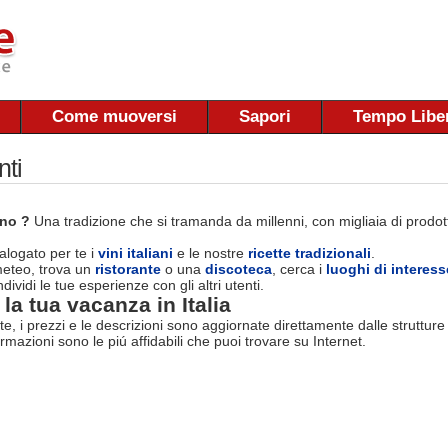
Come muoversi
Sapori
Tempo Libe
nti
ano ?
Una tradizione che si tramanda da millenni, con migliaia di prodotti
logato per te i
vini italiani
e le nostre
ricette tradizionali
.
 meteo, trova un
ristorante
o una
discoteca
, cerca i
luoghi di interess
dividi le tue esperienze con gli altri utenti.
la tua vacanza in Italia
rte, i prezzi e le descrizioni sono aggiornate direttamente dalle struttur
ormazioni sono le piú affidabili che puoi trovare su Internet.