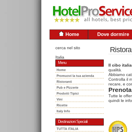
Home
Dove dormire
cerca nel sito
Ristora
Italia
Menu
Il cibo itali
qualità.
Home
Abbiamo cata
Promuovi la tua azienda
Controlla il
Ristoranti
recare, e con
Pub e Pizzerie
Prenota 
Prodotti Tipici
Tutte le offe
Vini
quindi le inf
Ricette
Italy Info
Destinazioni Speciali
TUTTA ITALIA