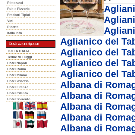
Ristoranti
Aglian
Pub e Pizzerie
Prodotti Tipici
Aglian
Vini
Ricette
Aglian
Italia Info
Aglianico del T
Destinazioni Speciali
Aglianico del T
TUTTA ITALIA
Terme di Fiuggi
Aglianico del T
Hotel Napoli
Hotel Roma
Aglianico del T
Hotel Milano
Hotel Venezia
Albana di Roma
Hotel Firenze
Albana di Roma
Hotel Cilento
Hotel Sorrento
Albana di Romag
Albana di Romag
Albana di Roma