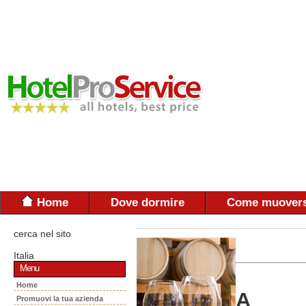
Home
Dove dormire
Come muovers
cerca nel sito
Italia
Menu
Home
A
Promuovi la tua azienda