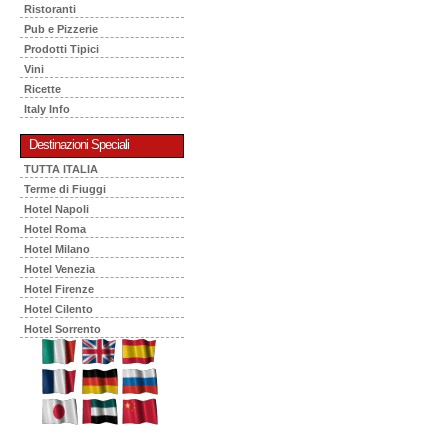
Ristoranti
Pub e Pizzerie
Prodotti Tipici
Vini
Ricette
Italy Info
Destinazioni Speciali
TUTTA ITALIA
Terme di Fiuggi
Hotel Napoli
Hotel Roma
Hotel Milano
Hotel Venezia
Hotel Firenze
Hotel Cilento
Hotel Sorrento