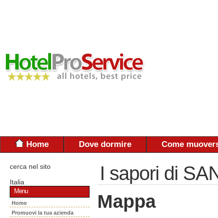
Home
Dove dormire
Come muovers
cerca nel sito
I sapori di 
Italia
Menu
Mappa
Home
Promuovi la tua azienda