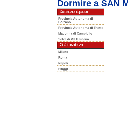
Dormire a SAN 
Destinazioni speciali
Provincia Autonoma di
Bolzano
Provincia Autonoma di Trento
Madonna di Campiglio
Selva di Val Gardena
Città in evidenza.
Milano
Roma
Napoli
Fiuggi