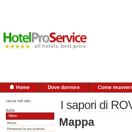
Home
Dove dormire
Come muovers
cerca nel sito
I sapori di R
Italia
Menu
Mappa
Home
Promuovi la tua azienda