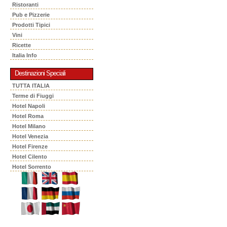
Ristoranti
Pub e Pizzerie
Prodotti Tipici
Vini
Ricette
Italia Info
Destinazioni Speciali
TUTTA ITALIA
Terme di Fiuggi
Hotel Napoli
Hotel Roma
Hotel Milano
Hotel Venezia
Hotel Firenze
Hotel Cilento
Hotel Sorrento