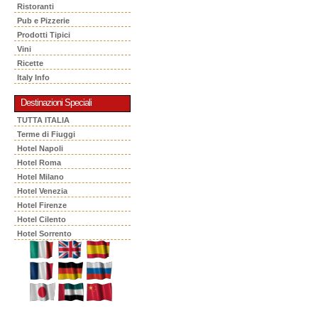
Ristoranti
Pub e Pizzerie
Prodotti Tipici
Vini
Ricette
Italy Info
Destinazioni Speciali
TUTTA ITALIA
Terme di Fiuggi
Hotel Napoli
Hotel Roma
Hotel Milano
Hotel Venezia
Hotel Firenze
Hotel Cilento
Hotel Sorrento