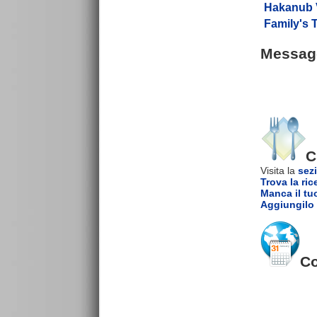
Hakanub 
Family's 
Messagg
C
Visita la
sezi
Trova la ric
Manca il tu
Aggiungilo 
Co