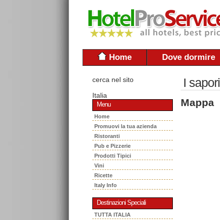
Home
Dove dormire
cerca nel sito
I sapor
Italia
Mappa
Menu
Home
Promuovi la tua azienda
Ristoranti
Pub e Pizzerie
Prodotti Tipici
Vini
Ricette
Italy Info
Destinazioni Speciali
TUTTA ITALIA