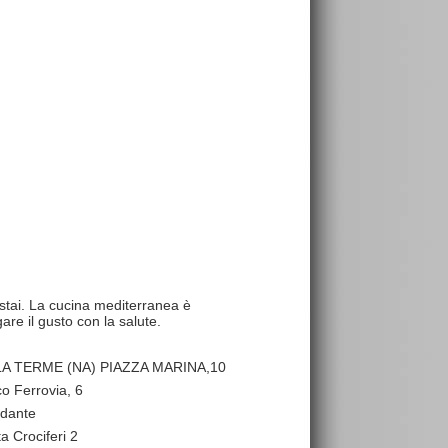
ustai. La cucina mediterranea è
re il gusto con la salute.
A TERME (NA) PIAZZA MARINA,10
co Ferrovia, 6
 dante
ta Crociferi 2