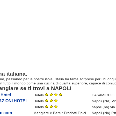
a italiana.
sud, passando per le nostre isole, l'Italia ha tante sorprese per i buong
in tutto il mondo come una cucina di qualità superiore, capace di coniuga
ngiare se ti trovi a NAPOLI
 Hotel
Hotels
CASAMICCIOL
AZIONI HOTEL
Hotels
Napoli (NA) Vi
Hotels
napoli (na) via
ee.com
Mangiare e Bere : Prodotti Tipici
Napoli (Na) P.t