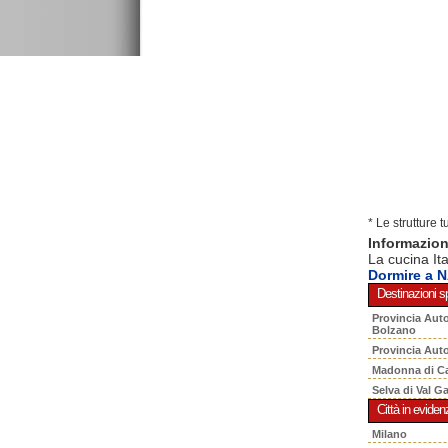
* Le strutture 
Informazion
La cucina It
Dormire a 
Destinazioni sp
Provincia Aut
Bolzano
Provincia Aut
Madonna di C
Selva di Val G
Città in eviden
Milano