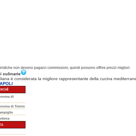
turistiche non devono pagarci commissioni, quindi possono offrire prezzi migliori.
i culinarie
aliana è considerata la migliore rappresentante della cucina mediterran
NAPOLI
eciali
onoma di
onoma di Trento
ampiglio
ardena
za.