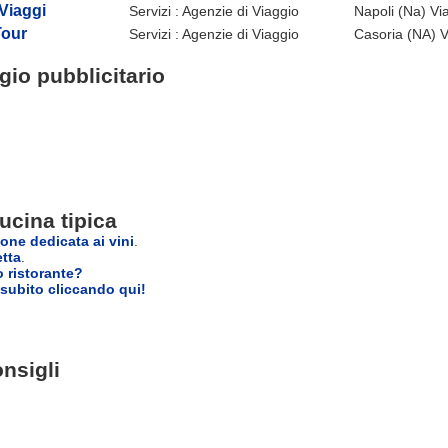
Viaggi
Servizi : Agenzie di Viaggio
Napoli (Na) Vi
Tour
Servizi : Agenzie di Viaggio
Casoria (NA) Vi
io pubblicitario
ucina tipica
one dedicata ai vini
.
etta
.
o ristorante?
subito cliccando qui!
nsigli