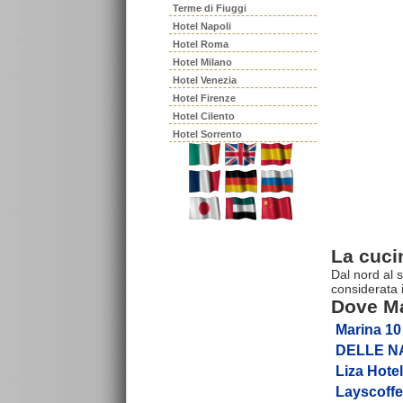
Terme di Fiuggi
Hotel Napoli
Hotel Roma
Hotel Milano
Hotel Venezia
Hotel Firenze
Hotel Cilento
Hotel Sorrento
La cucin
Dal nord al 
considerata 
Dove Ma
Marina 10
DELLE N
Liza Hotel
Layscoff